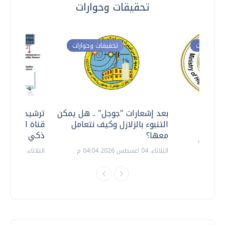
تحقيقات وحوارات
ت وحوارات
تحقيقات وحوارات
معي ..
بعد إشعارات "جوجل" .. هل يمكن
ترشيدا للمياه
التنبوء بالزلازل وكيف نتعامل
قناة السويس 
معها؟
ذكي بالطاقة
الثلاثاء، 04 اغسطس 2026 04:04 م
الثلاثاء، 14 يوليو 2026 06:11 م