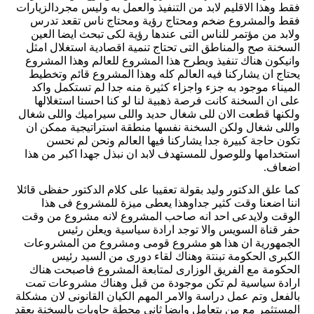
فقط وهذا الاقليم لابد من التنفيذ والعمل به وليس مجردالزيارات
فقط والمشروع ضخم ومحتاج رؤية ومحتاج ناس تقعد تدرس
ولابد من مؤتمر للناس التى عندها رؤية لكى تبحث ايضا العين
السخنة صح والمناطق التى تحتاج تنمية اقصادية استغلال امثل
وانيكون هناك تنفيذ ويطرح هذا المشروع للعالم وهذا المشروع
يحتاج ان يشاركنا فيه العالم كله وهذا المشروع قائم وتخطيط
الميناء موجود به جزء واجزاء كثيرة منه جدا لم تستكمل واكد
على ان السخنة كانت فرصة ذهبية لنا لو كنا احسنا استغلالها
ولكنها قطعت الان للى شغال حديد واللى سيراميك واللى شغال
واللى شغال ولكن السخنة نفسها منطقة استراتيجية ممكن ان
تكون حاجة كبيرة جدا يشاركنا فيها العالم ونحن لم نحسن
استخدامها وللوصول للمستهدف لابد ان نبذل جهدا اكبر من هذا
اضعاف.
كما علق الدكتور وليد بقولة تعقيبا على كلام الدكتور حفظى قائلا
اننا اضعنا وقت كثير جداوهذا يعطى ميزة للمشروع فى هذا
الوقت ولايدعى احد انه صاحب المشروع لانه مشروع من وقت
حفر قناة السويس والا توجد ارادة سياسية ويعلن رئيس
الجمهورية ان هذا هو مشروع قومى ومشروع من المشروعات
الكبرى الحكومة تبنتة وهناك لقاء دورى من السيد رئيس
الحكومة مع الفريق الوزارى لمتابعة المشروع فاصبحت هناك
ارادة سياسية لم تكن موجودة من قبل وهناك مشروعات تمت
بالفعل وتم عمل دراسة والامر المهم الكيان القانونى لان مشكلة
المستثمر مع من يتعامل وايضا ثانى محطة حاويات بالسخنة بعقد