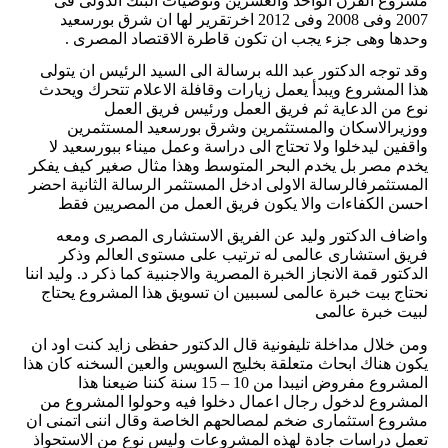
مشروع القرن الواحد والعشرين وتوصيات البنك الدولى فى
2007 وفى 2008 وفى 2012 اخرتقرير لها ان شرق بورسعيد
وحدها وهى جزء يجب ان تكون قاطرة الاقتصاد المصرى .
وقد توجه الدكتور عبد الله برسالة الى السيد الرئيس ان يتولى
هذا المشروع ويبدأ يعمل زيارات وقافلة الاعلام تتحرك ويحدث
نوع من الدعاية ثم فريق العمل ورئيس فريق العمل
ووزيرالاسكان والمستثمرين وشرق بورسعيد المستثمرين
واقفين ليدخلوا ولا تحتاج الى دراسة وعمل ميناء ببورسعيد لا
يخدم مصر بل يخدم البحر المتوسط وهذا مثال صغير كيف يفكر
المستثمرفالرسالة الاولى ادخل المستثمر الرسالة الثانية احضر
احسن الكفاءات والا يكون فريق العمل من المصريين فقط
واضاف الدكتور وليد عن الفريق الاستشارى المصرى ومعه
فريق استشارى عالمى له ترتيب على مستوى العالم وذكر
الدكتور قمة الانجاز الخبرة المصرية والاجنبية كما ذكر د. وليد اننا
نحتاج بيت خبرة عالمى لسببين ان تسويق هذا المشروع يحتاج
لبيت خبرة عالمى
ومن خلال مداخلة تليفونية قال الدكتور حفظى زايد كنت اود ان
يكون هناك ابحاث متعلقة بخليج السويس والعين السخنه كان هذا
المشروع مفروض انيبدا من 10 – 15 سنة كننا ضيعنا هذا
المشروع لدخول رجال اعمال دخلوا فيه وحولوا المشروع من
مشروع استثمارى ضخم لمصالحهم الخاصة وقال اننى اتمنى ان
تعمل دراسات جادة لهذه المشروعات وليس نوع من الاستحواذ