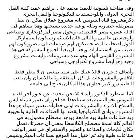
وفى مداخلة تليفونية للعميد محمد على ابراهيم عميد كلية النقل
البحرى الدولى واللوجيستيات للتكنولوجيا والنقل البحرى
ذكرمشروع قناة السويس بانه مشروع عملاق يمكن ان ينقل
مصرنقلة حضارية ونقلة نوعية جديدة تستحقها وهذا يساهم فى
اقالة عسرة مصر الاقتصادية ويحول مصر لمركزتجارى وصناعى
ولوجيستى عالمى وبالتالى فان الاستثمارسيكون استثماركل
الدول اصحاب المصلحة يكون لهم صناعات فى مصرويكون لهم
نصيب من الاستثمارات ويجب ان يعبأ الجميع للمشاركة فى هذا
المشروع القومى الهام وهو عدة مشروعات وليست مشروع
وحيد وهو ايضا مشروع تكنولوجى وسياحى
وأضاف د.عريان قائلا عينك على سينا بمعنى ان لا تنظر فقط
للاقليم والمشروعات بل كل المنطقة وثانيا الانسان وان يلعب
التعليم دور كبير جداوان هذا المكان يحتاج الى جامعة .
كما استطرد الدكتور وليد قائلا نحن نتحدث عن عبور اخر لقناة
السويس نحو التنمية بعد سيناءهذا بعد اخروان تعمير سيناء ليس
بالسلاح بالافراد والمشروعات اولى خطوات تعمير سيناء هو هذا
المشروع ووادى التكنولوجيا يقصد بها الصناعات العالية والحيوية
وبه صناعات طبية وبه جامعة ويوجد مصطلح معمول به فى
العالم كلة اسمة مصطلح الكلاسطا بمعنى ان حضرتك تعمل
مكان للابحاث والصناعة والتعليم والاستغراق فى نفس الوقت
صناعات طبية وقد تم اختيار هذا الموقع لصناعات الميكروشيبس