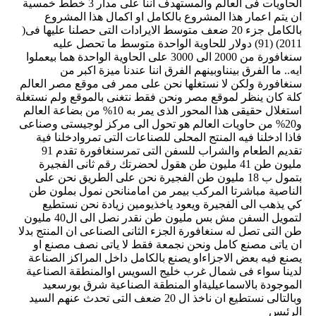
الحاويات فى العالم والمستهدف اننا على مدار 3 خطط خمسية
ان يتم اعمار هذا المشروع بالكامل او اكمال هذا المشروع
بالكامل جزء 20 ضعف متوسط الايرادات التى حصلنا عليها فى(
2011) (91) دولار للحاوية الواحدة متوسط ما تحصل عليه
سنغافورة من 2000 الى 3000 على الحاوية الواحدة هما بيعملوا
ايه.. ما الفرق بينناوبينهم الفرق اننا عندنا ميزة اكبر من
سنغافورة ولكن لا نستغلها نحن على ممر فى موقع مصر العالم
كلة كان ينظر لموقع مصر ونحن فقط نتغنى بالموقع ولم نستغلة
استغلال حقيقى هذا المحور الذى يمر به 10% من بضاعة العالم
و20% من حاويات العالم هو تحول الى مركز لوجيستى وصناعى
فاذا ادخلنا فيه المنتج المحلى للصناعات التى تمروادخلنا فية
تقديم الطعام والشراب للسفن التى تمرسنغافورة تقدم 91
مليون طن 41 مليون طن هقول لحضرتك رقم ثانى الفجيرة
بتمول ب 18 مليون طن الفجيرة نحن على الطريق نحن على
الناصية مباشرتا المركب بيمر من امامنانحن نمول بملون طن
كي يذهب الى الفجيرة ويعود ياخذيومين زيادة نحن نستطيع
لتمويل السفن مش بس مليون طن نقدر نصل الى ال40 مليون
طن التى تصل له سنغافورة الجزء الثانى الصناعى ان المنتج بدلا
ان ياتى مصنع كامل ونحن نجمعة فقط لا ياتى نصف مصنع او
يصنع فيه بعض الاجزاءاو يصنع بالكامل داخل المراكز الصناعة
لدينا سواء فى شمال غرب خليج السويس اوالمنطقة الصناعية
الموجودة بالاسماعيليةاو المنطقة الصناعية شرق بورسعيد
وبالتالى نستطيع ان ناخذ ال 20 ضعف التى تحدث عنهم السيد
الرئيس