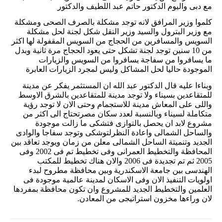
مع دبى واليوم الدكتور حاتم عبد اللطيف والدكتور
كلموا وزير المرافق لانه توجد مشكلة بالصرف الصحى ومشكلة
مع وزير البترول والسيد وزير النقل شكل لجنة لحل مشكلة
السويس والمسافرين من الحجاج من السويس المقفولة لها اكثر
من 10 سنين توجد لجنة تشكل حتى يعود الحجاج مرة ثانية وبدل
ما يسافروا من سفاجة يسافروا من السويس والزيارات
الموجودة حاليا لحل المشاكل وليس لمجرد الزيارات العابرة
وبناءا عليه قال الدكتور عبد الله ان المستثمر يفكر عن مدينة
للمتقاعدين بسيناء ولا توجد مدينة للمتقاعدين بالشرق الاوسط
واللى على المعاش مدينة للاستجمام وحتى الان لا توجد رؤية
متكاملة لسيناء وبالنسبة لعدد سكان مصرتحتاج الى اكثر من
مشروع لابد ان يحصل بالتوازى فتشكى ما زالت موجودة
والساحل الشمالى واعادة النظرلتوشكى وتوجد سفاجا والوادى
الجديد وتنميتة الساحل الشمالى معلن من زمان ويوجد تعاقد بين
المحافظة والتخطيط العمرانى وفى تخطيط تم فى 2002 وفى
2005 ثم تم تجديدة فى 2006 والان هناك تخطيط للمكتب
الهندسى بين جامعة الاسكندرية
وبين
محافظة مطروح لبدء
اولويات التنفيذ الان وفى الاسكان لمدينة عالمية موجودة فى
العلمين والتخطيط الجديد للمشروع وان تكون محافظة بمفردها
لان وراءها مخزون استراتيجى من المعادن
.