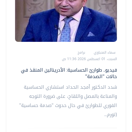
سماء المنياوي
برامج
السبت، 01 اغسطس 2026 11:36 ص
فيديو.. طوارئ الحساسية: الأدرينالين المنقذ في
حالات "الصدمة"
شدد الدكتور أمجد الحداد استشاري الحساسية
والمناعة بالمصل واللقاح، على ضرورة التوجه
الفوري للطوارئ في حال حدوث "صدمة حساسية"
(تورم...