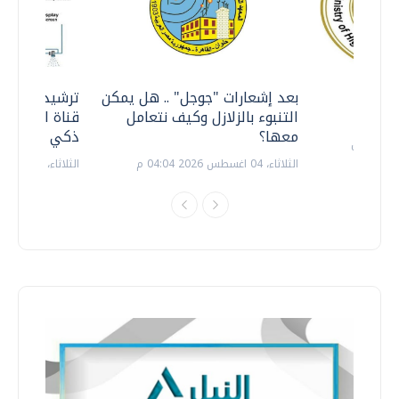
معي ..
بعد إشعارات "جوجل" .. هل يمكن
ترشيدا للمياه
التنبوء بالزلازل وكيف نتعامل
قناة السويس 
معها؟
ذكي بالطاقة
الثلاثاء، 04 اغسطس 2026 04:04 م
الثلاثاء، 14 يوليو 2026 06:11 م