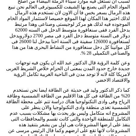
لسبب ان نستغل فيه موارد سيناء الرملة البيضاء من اصلح
المواد الخام التى يصنع بها الشيفت للكمبيوترفى العالم نحن نبيع
هذه الرمال بسعر بخس فا آن الاون لان نستخدم هذه الرمال
لذلك اختير هذا المكان لهذا الموقع خصيصا لاستثمار المواد الخام
الموجوده فيه لذلك هو مركز لوجيستى وصناعى وهذا مرتبط
بدخل الفرد ففى سنغافورة متوسط الدخل فى السنه 62000
دولار فى السنة متوسط دخل الفرد فى مصر 2700 دولارويدخل
لسنغافورة 126000 سفينة فى السنة احنا بيدخل لنا 26000 فى
كل موانينا كل دخل سنغافورة من النشاط البحرى هذا من هذا
والصناعى التكميلى 28 %.
وعن كلمة الرؤية قال الدكتور عبد الله ان يكون فيه توجهات
جديدة خارج حدود المدن بمعنى ان الحزام خلاص الشريط الغربى
لامريكا كلة لانه لا توجد مدن فى الناحية الغربية تكامل الرؤية
والاقتصاد الاخضر.
كما ذكر الدكتور وليد فى حديثة عن الطاقة ايضا نحن نستخدم
20% من الطاقة فى كل هذا الاقليم من الطاقة الشمسية وطاقة
الرياح وفى وادى التكنولوجيا هناك دراسة تتم على محطة الطاقة
الشمسية تغذى منطقة وادى التكنولوجيا والان ينظر على
المشروع انه متكامل وليس بؤر يحدث بها مشكلات بسبب عدم
التكامل للمنطقة الواحدة والتى كانت تقسم والمحافظات التى
ينفذ على ارضها المشروعات هى اول من يشعر بتنفيذ هذه
المشروعات لانها تقع على ارضهم وكما قال الرئيس مرسى عن