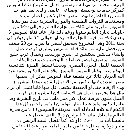
الرئيس محمد مرسى انه سيستمر العمل بمشروع قناة السويس
كمركز خدمات لوجيستى وصناعى عالمى والذى يعد اهم احد
المشاريع القاطرة لنهضة مصر اخذا بالاعتبار اعمار سيناء
ومستخدما للثروات الطبيعية والموارد البشرية حيث يمر بقناة
السويس ما يزيد على 10% من تجارة العالم وحوالى 20% من
حاويات تجارة العالم سنويا ورغم ذلك فان عائد قناة السويس لا
يتعدى 3.% من قيمة التجارة العابرة لها حوالى 5.5 ملياردولار فى
سنة 2011 وهذا المشروع سيحقق لمصر ما يقرب من 20 ضعف
من نحصل عليه من عائد قناة السويس ومليون فرصة عمل
وانشاء مدينتين سكنيتين فى شرق بورسعيد وشمال غرب خليج
السويس ويضيف لمصر صناعات اللوجستيات ويعيد المكانة
الحقيقة للنقل البحرى المصرى ويجعلنا نستغل الميزة التنافسية
لموقع مصر وقناة السويس المتميز. وقد علق الدكتورمحمد عبد
الله العريان قائلا عن منطقة قناة السويس يمكن ان اسميها
مصر الجديدة لانها تعكس امل الاجيال القادمة وهذا المشروع
بهذه الارقام حتى لو الحقيقة ستبقى اقل منها فاننا نتمنى ان نرى
مثل هذا وفرص العمل هى الاساس لان المشروع يدر فرص
العمل مليون فرصة عمل اكبر ممر مائى فى تاريخ البشرية وقد
علق الدكتور وليد عبد الغفار بقولة ان الرئيس لخص كل هذا
الكلام لانه كلام له دلالة الذى يمربقناة السويس 10% من تجارة
العالم ما يعادل ماديا 1.7 ترليون دولار الذى نحصل عليه
بالحسابات فى 2011 5.2 او 5.5 كما تفضل السيد الرئيس 5.5
مليار دولارما يعادل 3.% من ما يمر امامنا بيمر عندنا 20% من