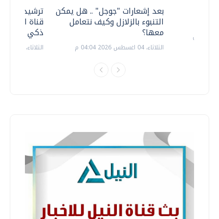
معي ..
بعد إشعارات "جوجل" .. هل يمكن
ترشيدا للمياه
التنبوء بالزلازل وكيف نتعامل
قناة السويس 
معها؟
ذكي بالطاقة
الثلاثاء، 04 اغسطس 2026 04:04 م
الثلاثاء، 14 يوليو 2026 06:11 م