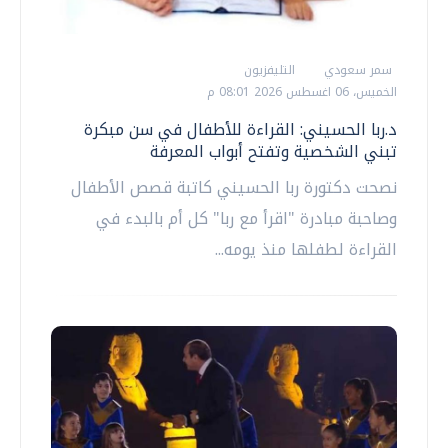
سمر سعودي
التليفزيون
الخميس، 06 اغسطس 2026 08:01 م
د.ربا الحسيني: القراءة للأطفال في سن مبكرة
تبني الشخصية وتفتح أبواب المعرفة
نصحت دكتورة ربا الحسيني كاتبة قصص الأطفال
وصاحبة مبادرة "اقرأ مع ربا" كل أم بالبدء في
القراءة لطفلها منذ يومه...