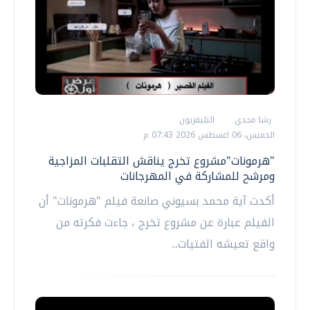
رشا مجدي
التليفزيون
الخميس، 06 اغسطس 2026 07:43 م
"هرمونات"مشروع تخرج يناقش التقلبات المزاجية
ومرشح للمشاركة في المهرجانات
أكدت آية محمد بسيوني صانعة فيلم "هرمونات" أن
الفيلم عبارة عن مشروع تخرج ، جاءت فكرته من
واقع تعيشه الفتيات...