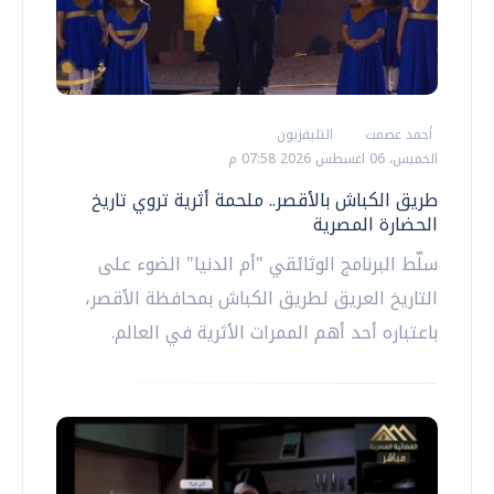
أحمد عصمت
التليفزيون
الخميس، 06 اغسطس 2026 07:58 م
طريق الكباش بالأقصر.. ملحمة أثرية تروي تاريخ
الحضارة المصرية
سلّط البرنامج الوثائقي "أم الدنيا" الضوء على
التاريخ العريق لطريق الكباش بمحافظة الأقصر،
باعتباره أحد أهم الممرات الأثرية في العالم.