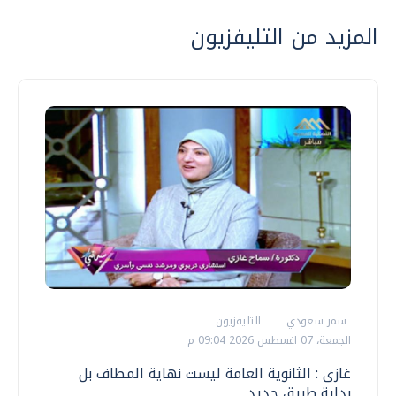
المزيد من التليفزيون
سمر سعودي
التليفزيون
الجمعة، 07 اغسطس 2026 09:04 م
غازى : الثانوية العامة ليست نهاية المطاف بل
بداية طريق جديد