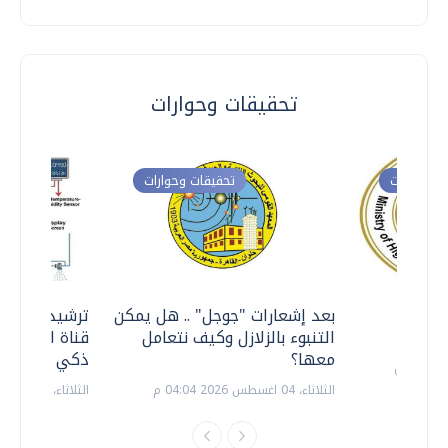
تحقيقات وحوارات
ت وحوارات
تحقيقات وحوارات
معي ..
بعد إشعارات "جوجل" .. هل يمكن
ترشيدا للمياه
التنبوء بالزلازل وكيف نتعامل
قناة السويس 
معها؟
ذكي بالطاقة
الثلاثاء، 04 اغسطس 2026 04:04 م
الثلاثاء، 14 يوليو 2026 06:11 م