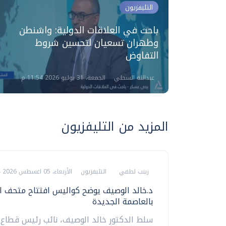
التليفزيون
باحث في العلاقات الدولية: واشنطن
عسكرية
وطهران تسعيان لتحسين شروط
 وإيران
التفاوض
عبدالله السحلي
الجمعة، 31 يوليو 2026 11:54 م
المزيد من التليفزيون
زينب لطفي
التليفزيون
الأربعاء، 05 اغسطس 2026 05:44 م
د.خالد الوصيف يوضح كواليس افتتاح متحف ا
بالعاصمة الجديدة
سلط الدكتور خالد الوصيف، نائب رئيس قطاع ا