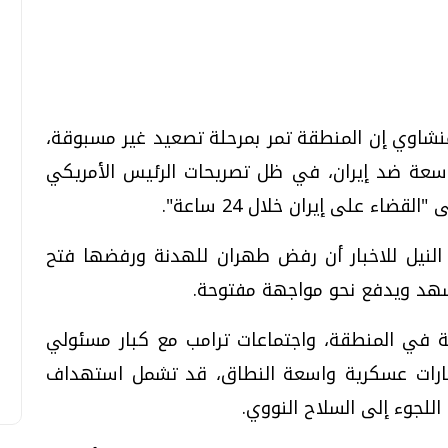
تحقيقات وحوارات
تحقيقات وحوارات
نشاوي إن المنطقة تمر بمرحلة تصعيد غير مسبوقة،
اسعة ضد إيران، في ظل تصريحات الرئيس الأمريكي
اء على إيران خلال 24 ساعة".
قمي.. تقنيات واعدة
دليلك للتنسيق الجامعي .. تساؤلات
لنيل للاخبار أن رفض طهران للهدنة ورفضها فتح
وإجابات
مشهد ويدفع نحو مواجهة مفتوحة.
السبت، 01 اغسطس 2026 10:25 ص
ية في المنطقة، واجتماعات ترامب مع كبار مسئولي
يارات عسكرية واسعة النطاق، قد تشمل استهداف
للجوء إلى السلاح النووي.