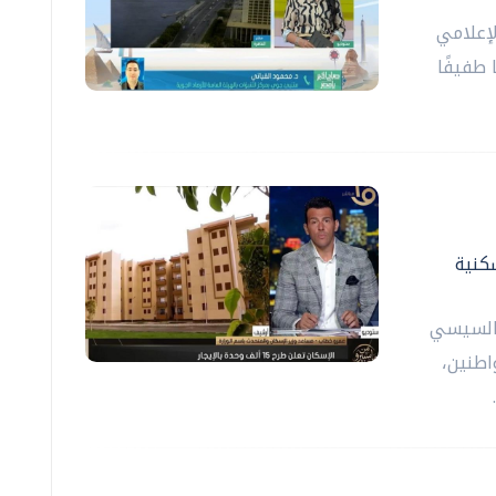
إعلامي
 طفيفًا
لف وحدة سكنية
 السيسي
اطنين،