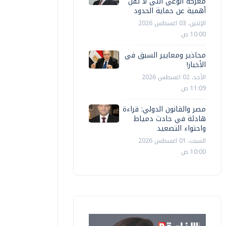
معركة الوعي التي لا تقل
أهمية عن حماية الحدود
التليفزيون
التليفزيون
الإثنين، 03 اغسطس 2026
10:00 ص
ستاذ دراسات إيرانية: زيارة نتنياهو
د. سمير ر
واشنطن تأتي في توقيت حرج
هرمز
محاذير ومعايير السبق في
الأخبار!
الأحد، 02 اغسطس 2026
سلوى رشاد
الأربعاء، 29 يوليو 2026 01:14 ص
عبد الله الس
11:09 ص
مصر والقانون الدولي: قراءة
هادئة في حادث دمياط
واحتواء التصعيد
السبت، 01 اغسطس 2026
10:00 ص