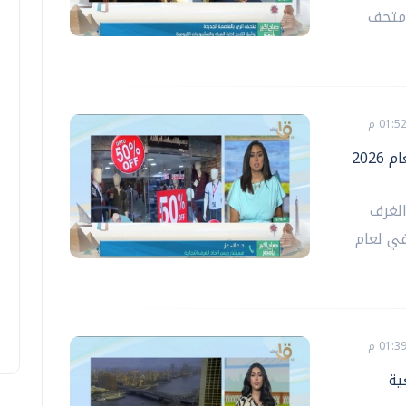
"متحف
الغرف التجارية: انطلاق الأوكازيون الصيفي لعام 2026
الغرف
في لعام
ية