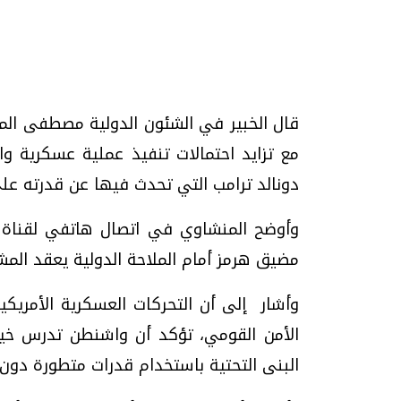
تحقيقات وحوارات
قال الخبير في الشئون الدولية مصطفى الم
مع تزايد احتمالات تنفيذ عملية عسكرية و
دونالد ترامب التي تحدث فيها عن قدرته على "القض
موجات الطقس الساخنة.. لماذا تحدث وكيف
فيديو.. الإعلام الر
وأوضح المنشاوي في اتصال هاتفي لقناة ا
نواجهها؟
وتحديات هائلة
مضيق هرمز أمام الملاحة الدولية يعقد ال
الخميس، 23 يوليو 2026 05:18 م
الخميس، 30 يوليو 2026 01:09 م
وأشار إلى أن التحركات العسكرية الأمريك
الأمن القومي، تؤكد أن واشنطن تدرس خ
البنى التحتية باستخدام قدرات متطورة دون ا