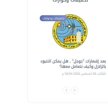
تحقيقات وحوارات
بعد إشعارات "جوجل" .. هل يمكن التنبوء
ترشيدا للمياه والطاق
بالزلازل وكيف نتعامل معها؟
السويس تبتكر نظام ر
الشمسية
الثلاثاء، 04 اغسطس 2026 04:04 م
الثلاثاء، 14 يوليو 2026 06:11 م