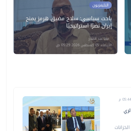
التليفزيون
باحث سياسي: سلاح مضيق هرمز يمنح
أ
إيران نصرًا استراتيجيًا
ل
مها عبد القادر
الأربعاء، 05 اغسطس 2026 05:29 ص
لري
لخزانات