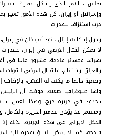
تماس ، الامر الذى يشكل عملية استنزاف 
وإسرائيل أو إيران، كل هذه الأمور تشير بم
حرب استنزاف للقدرات.
وحول إمكانية إنزال جنود أمريكان في إيران،
لا يمكن القتال الارضي في إيران، فقدرات ا
بهزائم وخسائر فادحة، عشرون عاما في أ
والعراق وفيتنام، فالقتال الارضى للقوات ا
وصعبة دائما ما يكتب له الفشل، بالإضافة إ
ولها طبوغرافيا صعبة، موضحا أن الرئيس 
محدود في جزيرة خرج، وهذا العمل سيكل
الدخل الايرانى في هذه الجزيرة، لذلك إذا
فادحة، كما لا يمكن التنبؤ بقدرة الرد ال