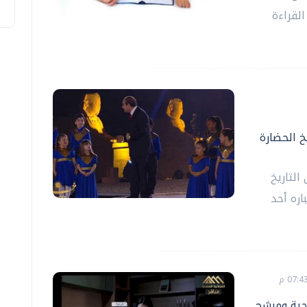
القراءة
خ الحضارة
التاريخ
اره أحد
جية ومرشح