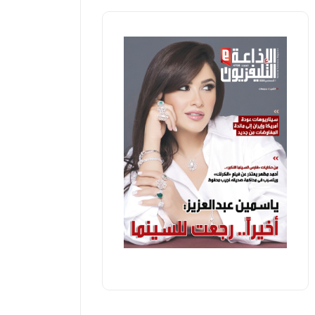
التليفزيون
احث سياسي: سلاح مضيق هرمز يمنح
د.سامية 
يران نصرًا استراتيجيًا
لتطوير ال
مها عبد القادر
أربعاء، 05 اغسطس 2026 05:29 ص
عبير الديب