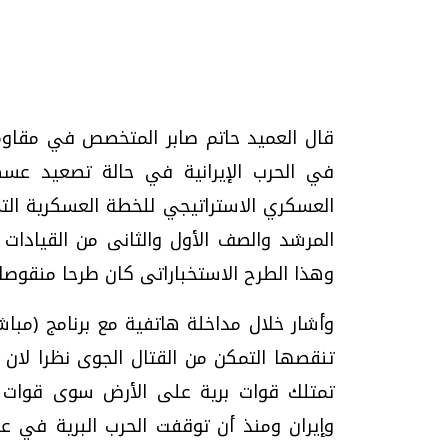
قال العميد حاتم صابر المتخصص في مقاومة 
في الحرب الإيرانية في حالة تصعيد عس
تحقيقات وحوارات
العسكري الاستراتيجي للخطة العسكرية ال
المرشد والصف الأول والثانى من القيادات 
وهذا الطرح الاستخباراتى كان طرحا منقوصا 
وأشار خلال مداخلة هاتفية مع برنامج (مباش
موجات الطقس الساخنة.. لماذا تحدث وكيف
فيديو.. الإعلام الر
تنقصها التمكن من القتال الجوى نظرا لان ال
نواجهها؟
وتحديات هائلة
تمتلك قوات برية على الأرض سوى قوات م
الخميس، 23 يوليو 2026 05:18 م
الخميس، 30 يوليو 2026 01:09 م