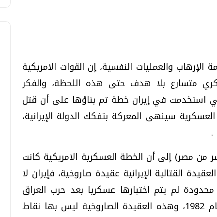
الإرهاب والعمليات النفسية، إن القوات الامريكية
كري متسارع بلا هدف حتى هذه اللحظة، والفكر
تحقيقات وحوارات
تحقيقات وحوارات
تي استخدمت في إيران خطة تم بناؤها على أن قتل
العسكرية سينهى المعركة بتفكك الدولة الإيرانية،
.
ر من مصر) إلى أن الخطة العسكرية الامريكية كانت
قمي.. تقنيات واعدة
دليلك للتنسيق الجامعي .. تساؤلات
عقيدة القتالية الإيرانية عقيدة صاروخية، فإيران لا
وإجابات
حدودة لم يتم اختبارها عسكريا بعد حرب العراق
السبت، 01 اغسطس 2026 10:25 ص
وإيران ومنذ أن توقفت الحرب البرية في عام 1982، وهذه العقيدة الصاروخية ليس بها نقاط