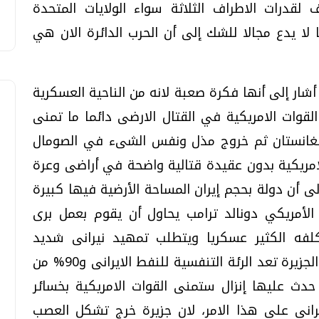
لقدرات الاطراف الثلاثة سواء الولايات المتحدة
ا لا يدع مجالا للشك إلى أن الحرب الدائرة الان هي
 أشار إلى أنها فكرة صعبة لانه من الناحية العسكرية
لقوات الامريكية في القتال الارضى دائما ما تمنى
فغانستان ثم خروج مذل ونفس الشىء في الصومال
لامريكية بدون عقيدة قتالية واضحة في أراضى وعرة
لى أن دولة بحجم إيران المساحة الأرضية فيها كبيرة
الأمريكي دونالد ترامب يحاول أن يقوم بعمل برى
فه الكثير عسكريا ويتطلب تمهيد نيرانى شديد
ومستمر قد يؤدى لتدمير الجزيرة بالكامل، والجزيرة تعد الرئة التنفسية للنفط الايرانى و90% من
 حدث عليها إنزال ستمنى القوات الامريكية بخسائر
ايرانى على هذا الامر، لان جزيرة خرج تشكل العصب