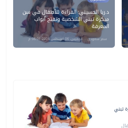
د.ربا الحسيني: القراءة للأطفال في سن
ب
مبكرة تبني الشخصية وتفتح أبواب
إ
المعرفة
سمر سعودي
الخميس، 06 اغسطس 2026 08:01 م
ال
ة تبني
ال