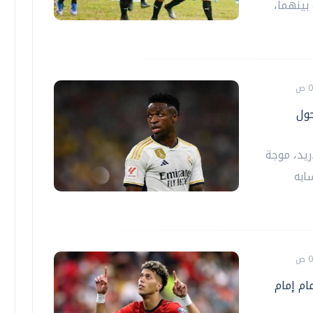
جمعت بينهما،
ول
ريد، موجة
ابه
ام إمام