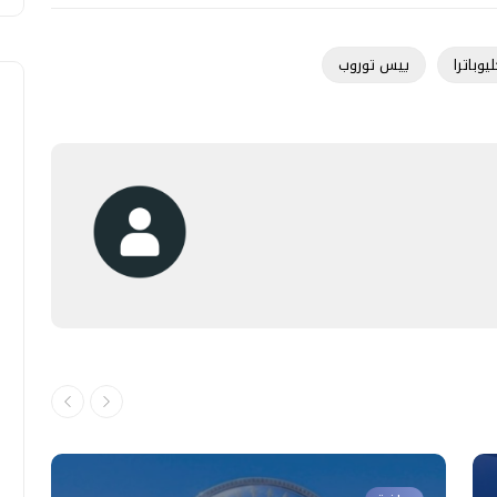
يوباترا
ييس توروب