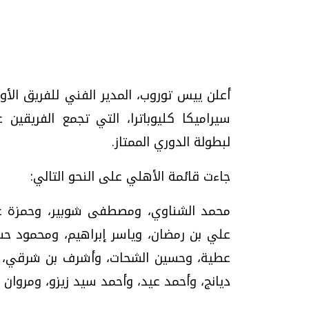
تحقيقات وحوارات
أعلن ييس توروب، المدير الفني للفريق الأول
سيراميكا كليوباترا، التي تجمع الفريقين غ
لبطولة الدوري الممتاز.
جاءت قائمة الأهلي على النحو التالي:
موجات الطقس الساخنة.. لماذا تحدث وكيف
فيديو.. الإعلام الر
محمد الشناوي، ومصطفى شوبير، وحمزة عل
نواجهها؟
وتحديات هائلة
علي بن رمضان، وياسر إبراهيم، ومحمود ح
الخميس، 23 يوليو 2026 05:18 م
الخميس، 30 يوليو 2026 01:09 م
عطية، وحسين الشحات، وأشرف بن شرقي، و
ديانج، وأحمد عيد، وأحمد سيد زيزو، ومروا