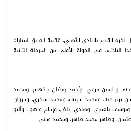
تحقيقات وحوارات
تحقيقات وحوارات
 لكرة القدم بالنادي الأهلي، قائمة الفريق لمباراة
دا الثلاثاء، في الجولة الأولى من المرحلة الثانية
قمي.. تقنيات واعدة
دليلك للتنسيق الجامعي .. تساؤلات
اء، وياسين مرعي، وأحمد رمضان بيكهام، ومحمد
وإجابات
سن تريزيجيه، ومحمد شريف، ومحمد شكري، ومروان
السبت، 01 اغسطس 2026 10:25 ص
يوسف بلعمري، وهادي رياض، وإمام عاشور، وأليو
ن عثمان، وطاهر محمد طاهر، ومحمد هاني.