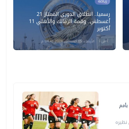
رياضة
رسميا.. انطلاق الدوري الممتاز 21
أغسطس.. وقمة الزمالك والأهلي 11
إ
أكتوبر
ا
أ ش أ
الأربعاء، 05 اغسطس 2026 04:43 م
منتخب الكرة النسائية يخسر أمام نيجيريا 2-6 بأمم
نظيره