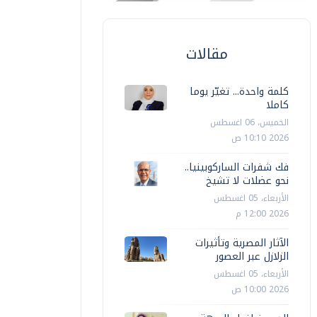
رياضة
رياضة
مقالات
براهيم حسن يطرح روشتة تطوير الكرة
الأهلي: قر
لمصرية
للتفاؤل
كلمة واحدة... تغيّر يوما
حازم شوقي
الأحد، 02 اغسطس 2026 09:39 م
أخبار مصر
كاملا
الخميس، 06 اغسطس
2026 10:10 ص
فك شفرات الساركوبينيا..
نحو عضلات لا تشيخ
الأربعاء، 05 اغسطس
2026 12:00 م
الآثار المصرية وتأثيرات
الزلازل عبر العصور
الأربعاء، 05 اغسطس
2026 10:00 ص