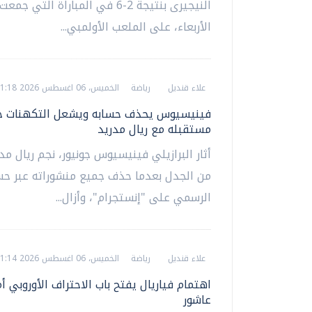
النيجيرى بنتيجة 2-6 في المباراة التي 
الأربعاء، على الملعب الأولمبي...
علاء قنديل
رياضة
الخميس، 06 اغسطس 2026 01:18 ص
فينيسيوس يحذف حسابه ويشعل التكهنات ح
مستقبله مع ريال مدريد
أثار البرازيلي فينيسيوس جونيور، نجم ريال مد
من الجدل بعدما حذف جميع منشوراته عبر حس
الرسمي على "إنستجرام"، وأزال...
علاء قنديل
رياضة
الخميس، 06 اغسطس 2026 01:14 ص
اهتمام فياريال يفتح باب الاحتراف الأوروبي أم
عاشور