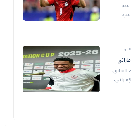
مصر،
فترة
ماراتي
 السابق،
ماراتي،