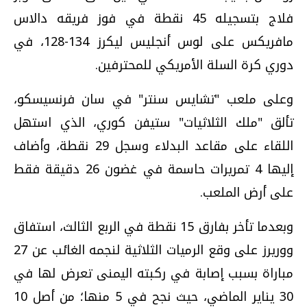
فلاج بتسجيله 45 نقطة في فوز فريقه دالاس
مافريكس على لوس أنجليس ليكرز 134-128، في
دوري كرة السلة الأمريكي للمحترفين.
وعلى ملعب "تشايس سنتر" في سان فرنسيسكو،
تألق "ملك الثلاثيات" ستيفن كوري، الذي استهل
اللقاء على مقاعد البدلاء وسجل 29 نقطة، وأضاف
إليها 4 تمريرات حاسمة في غضون 26 دقيقة فقط
على أرض الملعب.
وبعدما تأخر بفارق 15 نقطة في الربع الثالث، استفاق
ووريرز على وقع الرميات الثلاثية لنجمه الغائب عن 27
مباراة بسبب إصابة في ركبته اليمنى تعرض لها في
30 يناير الماضي، حيث نجح في 5 منها؛ من أصل 10