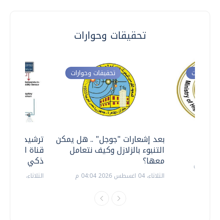
تحقيقات وحوارات
ت وحوارات
تحقيقات وحوارات
معي ..
بعد إشعارات "جوجل" .. هل يمكن
ترشيدا للمياه
التنبوء بالزلازل وكيف نتعامل
قناة السويس 
معها؟
ذكي بالطاقة
الثلاثاء، 04 اغسطس 2026 04:04 م
الثلاثاء، 14 يوليو 2026 06:11 م