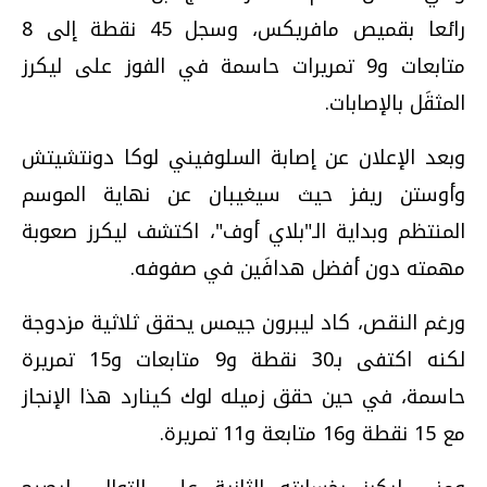
رائعا بقميص مافريكس، وسجل 45 نقطة إلى 8
متابعات و9 تمريرات حاسمة في الفوز على ليكرز
المثقَل بالإصابات.
وبعد الإعلان عن إصابة السلوفيني لوكا دونتشيتش
وأوستن ريفز حيث سيغيبان عن نهاية الموسم
المنتظم وبداية الـ"بلاي أوف"، اكتشف ليكرز صعوبة
مهمته دون أفضل هدافَين في صفوفه.
ورغم النقص، كاد ليبرون جيمس يحقق ثلاثية مزدوجة
لكنه اكتفى بـ30 نقطة و9 متابعات و15 تمريرة
حاسمة، في حين حقق زميله لوك كينارد هذا الإنجاز
مع 15 نقطة و16 متابعة و11 تمريرة.