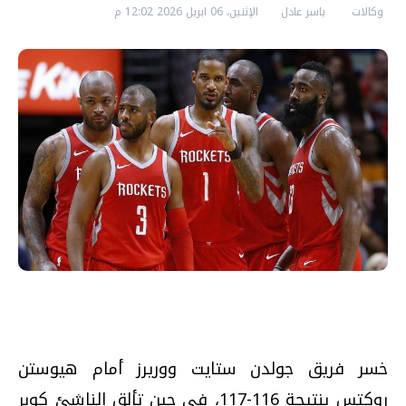
وكالات
ياسر عادل
الإثنين، 06 ابريل 2026 12:02 م
خسر فريق جولدن ستايت ووريرز أمام هيوستن
روكتس بنتيجة 116-117، في حين تألق الناشئ كوبر