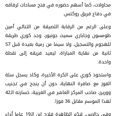
محاولات، كما أسهم حضوره في فتح مساحات لرفاقه
في دفاع فريق روكتس.
وعلى الرغم من الرقابة اللصيقة من الثنائي أمين
طومسون وجاباري سميث جونيور، وجد كوري طريقة
للهجوم والتسجيل، ولا سيما من رمية بعيدة قبل 57
ثانية من نهاية المباراة، ليعيد فريقه إلى نقطة
واحدة.
واستحوذ كوري على الكرة الأخيرة، وكاد يسجل سلة
الفوز مع صافرة النهاية، دون أن ينجح في تجنيب
ووريرز، صاحب المركز العاشر في الغربية، خسارته الـ42
لهذا الموسم مقابل 36 فوزا.
وفي دالاس، قدّم الظاهرة فلاج ابن الـ19 عاما أداء