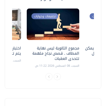
ت وحوارات
تحقيقات وحوارات
 .. هل يمكن
مجموع الثانوية ليس نهاية
اختبارات القد
ف نتعامل
المطاف .. قصص نجاح ملهمة
يتم تنظيمها 
تتحدى العقبات
السبت، 18 يوليو 2026 09:22 ص
السبت، 08 اغسطس 2026 11:22 ص