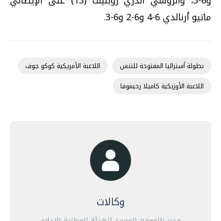
و6-3، والروسي أندري روبليف (13) على الإيطالي
ماتيو أرنالدي 6-4 و6-2 و6-3.
بطولة أستراليا المفتوحة للتنس
اللاعبة الأمريكية كوكو جوف
اللاعبة الأوزبكية كاميلا رحيموفا
وكالات
محرر بالموقع الموحد للهيئة الوطنية للإعلام