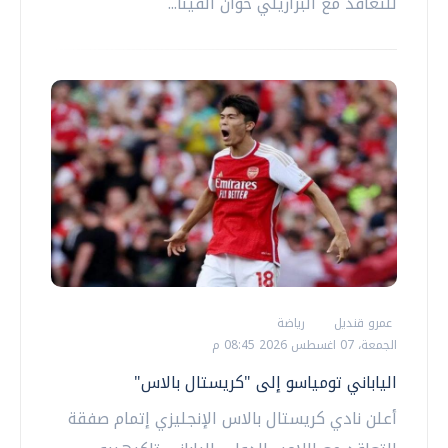
للتعاقد مع البرازيلي خوان ألفينا...
عمرو قنديل
رياضة
الجمعة، 07 اغسطس 2026 08:45 م
الياباني تومياسو إلى "كريستال بالاس"
أعلن نادي كريستال بالاس الإنجليزي إتمام صفقة