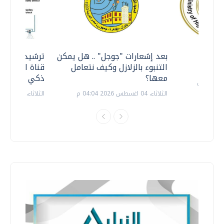
معي ..
بعد إشعارات "جوجل" .. هل يمكن
ترشيدا للمياه
التنبوء بالزلازل وكيف نتعامل
قناة السويس 
معها؟
ذكي بالطاقة
الثلاثاء، 04 اغسطس 2026 04:04 م
الثلاثاء، 14 يوليو 2026 06:11 م