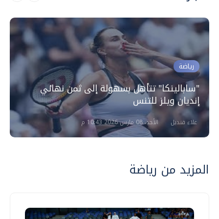
رياضة
"سابالينكا" تتأهل بسهولة إلى ثمن نهائي
إنديان ويلز للتنس
علاء قنديل
الأحد، 08 مارس 2026 10:43 م
المزيد من رياضة