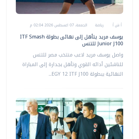
أ ش أ
رياضة
الجمعة، 07 اغسطس 2026 02:04 م
يوسف مريد يتأهل إلى نهائى بطولة ITF Smash
Junior J100 للتنس
واصل يوسف مريد لاعب منتخب مصر للتنس
للناشئين أدائه القوي وتأهل بجدارة إلى المباراة
النهائية ببطولة EGY 12 ITF J100...