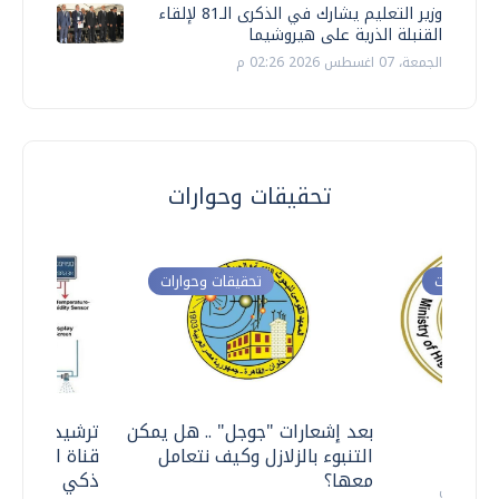
وزير التعليم يشارك في الذكرى الـ81 لإلقاء
القنبلة الذرية على هيروشيما
الجمعة، 07 اغسطس 2026 02:26 م
تحقيقات وحوارات
ت وحوارات
تحقيقات وحوارات
معي ..
بعد إشعارات "جوجل" .. هل يمكن
ترشيدا للمياه
التنبوء بالزلازل وكيف نتعامل
قناة السويس 
معها؟
ذكي بالطاقة