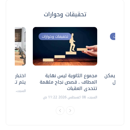
تحقيقات وحوارات
ت وحوارات
تحقيقات وحوارات
 .. هل يمكن
مجموع الثانوية ليس نهاية
اختبارات القد
ف نتعامل
المطاف .. قصص نجاح ملهمة
يتم تنظيمها 
تتحدى العقبات
السبت، 18 يوليو 2026 09:22 ص
السبت، 08 اغسطس 2026 11:22 ص