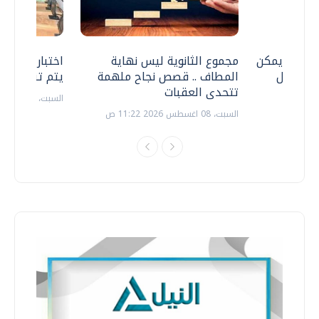
 .. هل يمكن
مجموع الثانوية ليس نهاية
اختبارات القد
ف نتعامل
المطاف .. قصص نجاح ملهمة
يتم تنظيمها 
تتحدى العقبات
السبت، 18 يوليو 2026 09:22 ص
السبت، 08 اغسطس 2026 11:22 ص