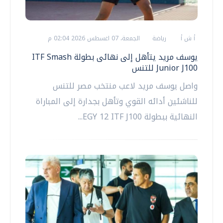
أ ش أ
رياضة
الجمعة، 07 اغسطس 2026 02:04 م
يوسف مريد يتأهل إلى نهائى بطولة ITF Smash
Junior J100 للتنس
واصل يوسف مريد لاعب منتخب مصر للتنس
للناشئين أدائه القوي وتأهل بجدارة إلى المباراة
النهائية ببطولة EGY 12 ITF J100...