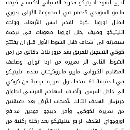
أخرى ليقود اتليتيكو مدريد الاسباني لاكتساح ضيفه
مالمو السويدي 5-صفر في المجموعة الأولى بدوري
ابطال اوروبا لكرة القدم امس الأربعاء. وواجه
اتليتيكو وصيف بطل اوروبا صعوبات في ترجمة
سيطرته الى أهداف خلال الشوط الأول قبل ان يفتتح
كوكي التسجيل للفريق بعد مرور ثلاث دقائق من زمن
الشوط الثاني اثر تمريرة من اردا توران. وضاعف
المهاجم الكرواتي ماريو مانزوكيتش تقدم اتليتيكو
في الدقيقة 61 عندما حول تمريرة عرضية من كوكي
الى داخل المرمى. وأضاف المهاجم الفرنسي انطوان
جريزمان الهدف الثالث لأصحاب الأرض بعد دقيقتين
من تمريرة لكوكي. وأحرز دييجو جودين مدافع
اوروجواي الهدف الرابع لاتليتيكو بعد ركلة ركنية من