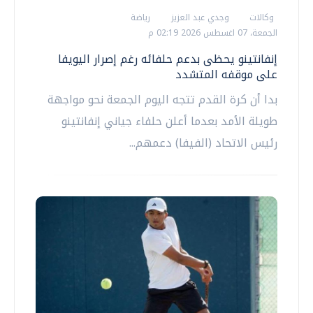
وكالات
وجدي عبد العزيز
رياضة
الجمعة، 07 اغسطس 2026 02:19 م
إنفانتينو يحظى بدعم حلفائه رغم إصرار اليويفا
على موقفه المتشدد
بدا أن كرة القدم تتجه اليوم الجمعة نحو مواجهة
طويلة الأمد بعدما أعلن حلفاء جياني إنفانتينو
رئيس الاتحاد (الفيفا) دعمهم...