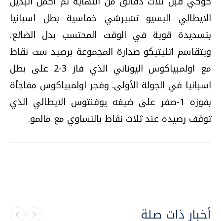
كوكي قبل ثلاث دقائق من النهاية ثم أكمل البديل
الايطالي اليسيو تشيرشي خماسية بطل اسبانيا
بتسديدة قوية في الوقت المحتسب بدل الضائع.
ويتقاسم اتليتيكو صدارة المجموعة برصيد ست نقاط
مع اولمبياكوس اليوناني الذي فاز 3-2 على بطل
اسبانيا في الجولة الأولى. وفجر اولمبياكوس مفاجأة
بفوزه 1-صفر على ضيفه يوفنتوس الايطالي الذي
توقف رصيده عند ثلاث نقاط بالتساوي مع مالمو.
أخبار ذات صلة