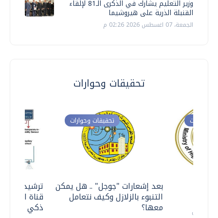
وزير التعليم يشارك في الذكرى الـ81 لإلقاء
القنبلة الذرية على هيروشيما
الجمعة، 07 اغسطس 2026 02:26 م
تحقيقات وحوارات
ت وحوارات
تحقيقات وحوارات
معي ..
بعد إشعارات "جوجل" .. هل يمكن
ترشيدا للمياه
التنبوء بالزلازل وكيف نتعامل
قناة السويس 
معها؟
ذكي بالطاقة