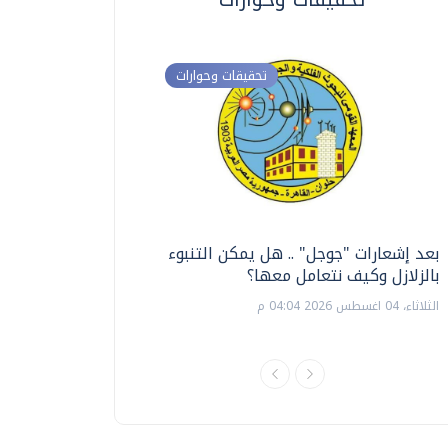
تحقيقات وحوارات
بعد إشعارات "جوجل" .. هل يمكن التنبوء
ترشيدا للمياه والطاق
بالزلازل وكيف نتعامل معها؟
السويس تبتكر نظام ر
الشمسية
الثلاثاء، 04 اغسطس 2026 04:04 م
الثلاثاء، 14 يوليو 2026 06:11 م