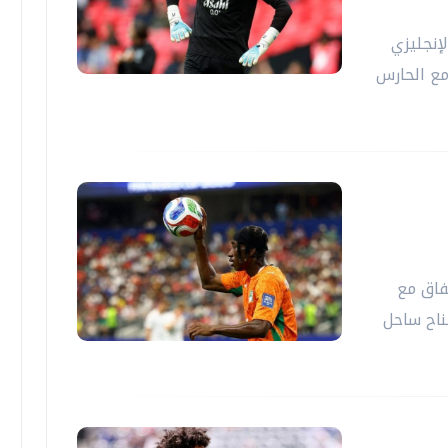
إنجليزي
مع الحارس
فاق مع
جناح ساحل