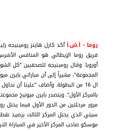
تحقيقات وحوارات
روما - أ.ش.أ
أكد كارل هاينز رومينيجه رئي
فريق روما الإيطالي هو المنافس الأشرس
أوروبا. وقال رومينيجه للصحفيين "كل الشو
موجات الطقس الساخنة.. لماذا تحدث وكيف
فيديو.. الإعلام الر
المجموعة"، مشيراً إلى أن مباراتي بايرن م
نواجهها؟
وتحديات هائلة
ال 16 من البطولة. وأضاف "علينا أن نحا
الخميس، 23 يوليو 2026 05:18 م
الخميس، 30 يوليو 2026 01:09 م
بالمركز الأول". ويتصدر بايرن ميونيخ مجمو
مرور مرحلتين من الدور الأول فيما يحتل رو
سيتي الذي يحتل المركز الثالث برصيد ن
موسكو صاحب المركز الأخير في المباراة التي