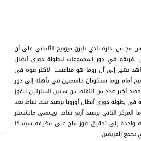
تحقيقات وحوارات
تحقيقات وحوارات
س مجلس إدارة نادي بايرن ميونيخ الألماني على أن
 لفريقه في دور المجموعات لبطولة دوري أبطال
اهد تشير إلى أن روما هو منافسنا الأكثر قوة في
قمي.. تقنيات واعدة
دليلك للتنسيق الجامعي .. تساؤلات
يونيخ أمام روما ستكونان حاسمتين في تأهله إلى دور
وإجابات
ول حصد أكبر عدد من النقاط من هاتين المباراتين للفوز
السبت، 01 اغسطس 2026 10:25 ص
عته في بطولة دوري أبطال أوروبا برصيد ست نقاط بعد
ما المركز الثاني برصيد أربع نقاط. ويسعى مانشستر
قطة واحدة إلى تحقيق فوز ملح على مضيفه سيسكا
 تجمع الفريقين.