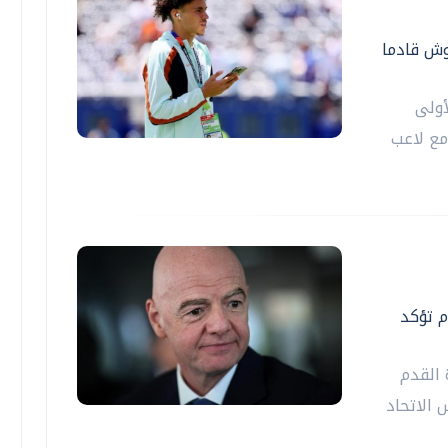
وش قادما
أولى
مع لاعب
م تؤكد
 القدم
 ‌الاتحاد