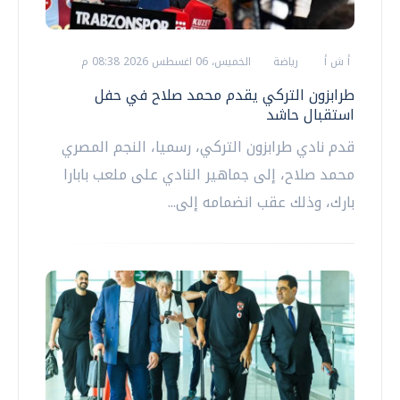
أ ش أ
رياضة
الخميس، 06 اغسطس 2026 08:38 م
طرابزون التركي يقدم محمد صلاح في حفل
استقبال حاشد
قدم نادي طرابزون التركي، رسميا، النجم المصري
محمد صلاح، إلى جماهير النادي على ملعب بابارا
بارك، وذلك عقب انضمامه إلى...