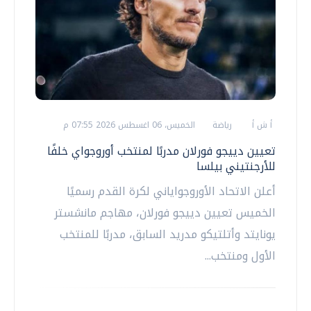
أ ش أ
رياضة
الخميس، 06 اغسطس 2026 07:55 م
تعيين دييجو فورلان مدربًا لمنتخب أوروجواي خلفًا
للأرجنتيني بيلسا
أعلن الاتحاد الأوروجواياني لكرة القدم رسميًا
الخميس تعيين دييجو فورلان، مهاجم مانشستر
يونايتد وأتلتيكو مدريد السابق، مدربًا للمنتخب
الأول ومنتخب...