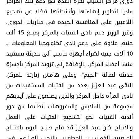
دورى مراكز الشباب لكرة القدم هو دعم تلك المراكز
ماديا لتطوير إنشاءتها وأنشطتها فضلا عن تشجيع
اللاعبين على المنافسة الجيدة فى مباريات الدورى.
وقرر الوزير دعم نادى الفتيات بالمركز بمبلغ 15 ألف
جنيه، علاوة على دعم نادى تكنولوجيا المعلومات بـ
10 آلاف جنيه لشراء أجهزة حاسب آلى حديثة يستفيد
منها أعضاء المركز، بالإضافة إلى تزويد المركز بأجهزة
حديثة لصالة "الجيم". وعلى هامش زيارته للمركز،
التقى عبد العزيز بعدد من الفتيات المستفيدات من
نادى المرأة داخل المركز والذين يصنعون على أيديهم
مجموعة من الملابس والمفروشات انطلاقا من دور
أندية الفتيات نحو لتشجيع الفتيات على العمل
والانتاج. كان عبد العزيز قد قام صباح اليوم بافتتاح
الملعبين الخماسيين المطورين بالنجيل الصناعى فى