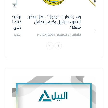
معي ..
بعد إشعارات "جوجل" .. هل يمكن
ترشيدا للمياه
التنبوء بالزلازل وكيف نتعامل
قناة السويس 
معها؟
ذكي بالطاقة
الثلاثاء، 04 اغسطس 2026 04:04 م
الثلاثاء، 14 يوليو 2026 06:11 م