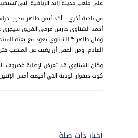
على ملعب مدينة زايد الرياضية التي تستضيف
من ناحية أخري , أكد أيمن طاهر مدرب حراس 
أحمد الشناوي حارس مرمى الفريق سيجري ع
وقال طاهر :" الشناوي يعود مع بعثة المنت
القادم, ومن المقرر أن يغيب عن الملاعب فت
وكان الشناوي قد تعرض لإصابة غضروف الر
كوت ديفوار الودية التي أقيمت أمس الإثنين ف
أخبار ذات صلة