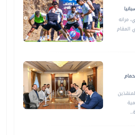
انيا
، مرانه
 المقام
حمام
لمنقذين
مية