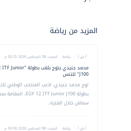
المزيد من رياضة
أ ش أ
رياضة
السبت، 08 اغسطس 2026 03:25 م
محمد جنيدي يتوج بلقب بطولة "r
J100" للتنس
توج محمد جنيدي، لاعب المنتخب الوطني للت
بطولة EGY 12 ITF Junior J100، 
سماش خلال الفترة...
أ ش أ
رياضة
السبت، 08 اغسطس 2026 03:08 م