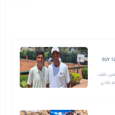
EGY 12 ITF Junio
نس، بلقب
المقامة بمصر بنادي