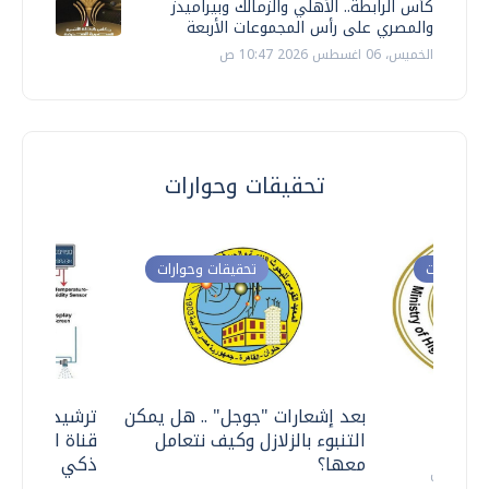
كأس الرابطة.. الأهلي والزمالك وبيراميدز
والمصري على رأس المجموعات الأربعة
الخميس، 06 اغسطس 2026 10:47 ص
تحقيقات وحوارات
ت وحوارات
تحقيقات وحوارات
معي ..
بعد إشعارات "جوجل" .. هل يمكن
ترشيدا للمياه
التنبوء بالزلازل وكيف نتعامل
قناة السويس 
معها؟
ذكي بالطاقة