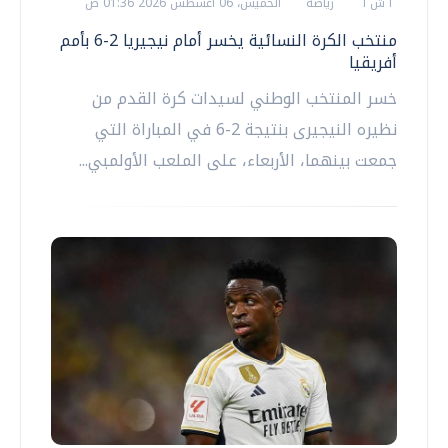
أ ش أ
رياضة
الخميس، 06 اغسطس 2026 01:36 ص
منتخب الكرة النسائية يخسر أمام نيجيريا 2-6 بأمم
أفريقيا
خسر المنتخب الوطني لسيدات كرة القدم من
نظيره النيجيرى بنتيجة 2-6 في المباراة التي
جمعت بينهما، الأربعاء، على الملعب الأولمبي...