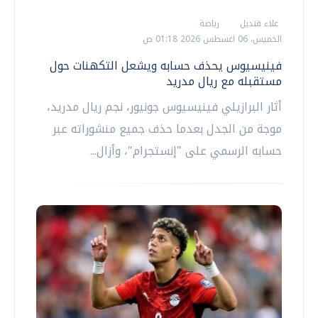
علاء قنديل
رياضة
الخميس، 06 اغسطس 2026 01:18 ص
فينيسيوس يحذف حسابه ويشعل التكهنات حول
مستقبله مع ريال مدريد
أثار البرازيلي فينيسيوس جونيور، نجم ريال مدريد،
موجة من الجدل بعدما حذف جميع منشوراته عبر
حسابه الرسمي على "إنستجرام"، وأزال...