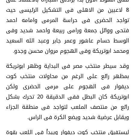
8 لاعبين من الاهلى فى التشكيل الرئيسى حيث
تواجد الحضرى فى حراسة المرمى وامامه احمد
فتحى ووائل جمعة ورامى ربيعة واحمد شديد وفى
الوسط حسام عاشور وعمر جابر وعبد الله السعيد
ومحمد ابوتريكة وفى الهجوم مروان محسن وجدو.
وقد سيطر منتخب مصر فى البداية وظهر ابوتريكة
بمظهر رائع على الرغم من محاولات منتخب كوت
ديفوار فى الهجوم على مرمى الحضرى ولكن
ابوتريكة كان البطل ففى الدقيقة 20 تحرك بشكل
رائع من منتصف الملعب لتواجد فى منطقة الجزاء
ويقابل عرضية شديد ويضع الكرة فى الراس.
ليستفيق منتخب كوت ديفوار ويبدأ فى اللعب بقوة