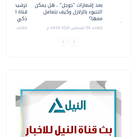
معي ..
بعد إشعارات "جوجل" .. هل يمكن
ترشيدا للمياه
التنبوء بالزلازل وكيف نتعامل
قناة السويس 
معها؟
ذكي بالطاقة
الثلاثاء، 04 اغسطس 2026 04:04 م
الثلاثاء، 14 يوليو 2026 06:11 م