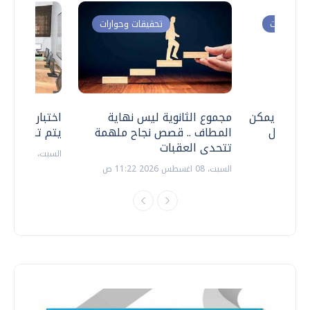
ت وحوارات
تحقيقات وحوارات
 .. هل يمكن
مجموع الثانوية ليس نهاية
اختبارات القد
ف نتعامل
المطاف .. قصص نجاح ملهمة
يتم تنظيمها 
تتحدى العقبات
السبت، 18 يوليو 2026 09:22 ص
السبت، 08 اغسطس 2026 11:22 ص