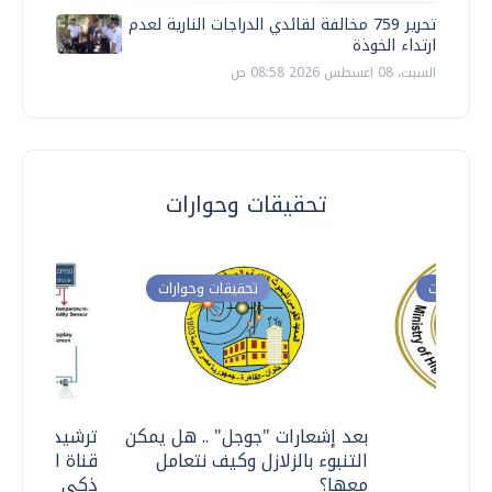
تحرير 759 مخالفة لقائدي الدراجات النارية لعدم
ارتداء الخوذة
السبت، 08 اغسطس 2026 08:58 ص
تحقيقات وحوارات
ت وحوارات
تحقيقات وحوارات
معي ..
بعد إشعارات "جوجل" .. هل يمكن
ترشيدا للمياه
التنبوء بالزلازل وكيف نتعامل
قناة السويس 
معها؟
ذكي بالطاقة