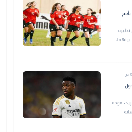
منتخب الكرة النسائية يخسر أمام نيجيريا 2-6 بأمم
نظيره
جمعت بينهما،
ول
ريد، موجة
ابه