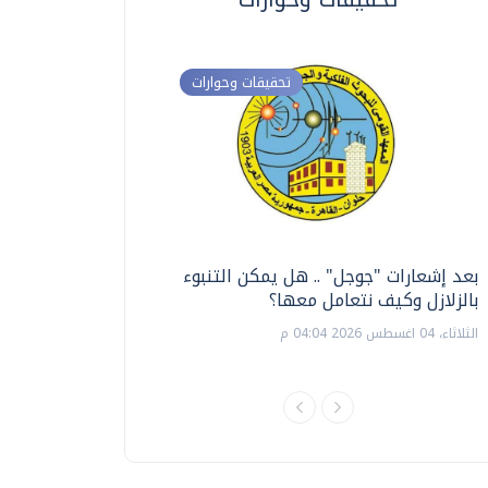
تحقيقات وحوارات
بعد إشعارات "جوجل" .. هل يمكن التنبوء
ترشيدا للمياه والطاق
بالزلازل وكيف نتعامل معها؟
السويس تبتكر نظام ر
الشمسية
الثلاثاء، 04 اغسطس 2026 04:04 م
الثلاثاء، 14 يوليو 2026 06:11 م