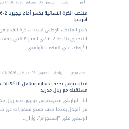
أ ش أ
رياضة
الخميس، 06 اغسطس 2026 01:36 ص
أفريقيا
خسر المنتخب الوطني لسيدات كرة القدم من 
النيجيرى بنتيجة 2-6 في المباراة التي 
الأربعاء، على الملعب الأولمبي...
علاء قنديل
رياضة
الخميس، 06 اغسطس 2026 01:18 ص
فينيسيوس يحذف حسابه ويشعل التكهنات ح
مستقبله مع ريال مدريد
أثار البرازيلي فينيسيوس جونيور، نجم ريال مد
من الجدل بعدما حذف جميع منشوراته عبر حس
الرسمي على "إنستجرام"، وأزال...