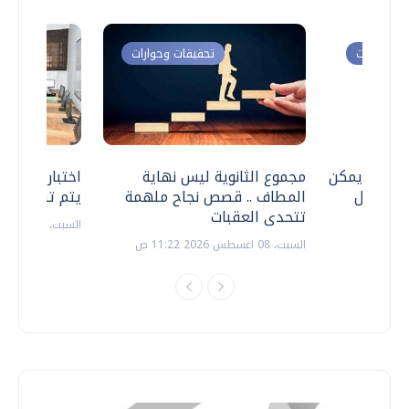
ت وحوارات
تحقيقات وحوارات
 .. هل يمكن
مجموع الثانوية ليس نهاية
اختبارات القد
ف نتعامل
المطاف .. قصص نجاح ملهمة
يتم تنظيمها 
تتحدى العقبات
السبت، 18 يوليو 2026 09:22 ص
السبت، 08 اغسطس 2026 11:22 ص