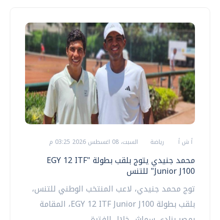
أ ش أ
رياضة
السبت، 08 اغسطس 2026 03:25 م
محمد جنيدي يتوج بلقب بطولة "EGY 12 ITF
Junior J100" للتنس
توج محمد جنيدي، لاعب المنتخب الوطني للتنس،
بلقب بطولة EGY 12 ITF Junior J100، المقامة
بمصر بنادي سماش خلال الفترة...