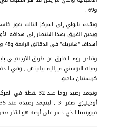
و69 .
ويدين الفريق بهذا الانتصار إلى هدافه الأ
أهداف "هاتريك" في الدقائق الرابعة و48 و70 , لينفرد بصدارة قائمة الهدافين برصيد 16 هدفا.
زميله البوسني ميراليم بيانيتش , وفي الدقي
كريستيان ماجيو.
وتجمد رصيد روما عند 
فيورنتينا الذي خسر على أرضه هو الآخر صفر 2/ أمام بيسكارا