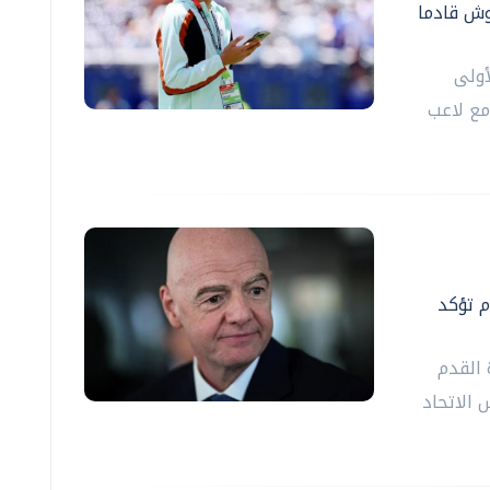
وش قادما
أولى
مع لاعب
م تؤكد
 القدم
 ‌الاتحاد