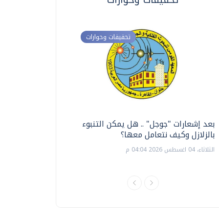
تحقيقات وحوارات
بعد إشعارات "جوجل" .. هل يمكن التنبوء
ترشيدا للمياه والطاق
بالزلازل وكيف نتعامل معها؟
السويس تبتكر نظام ر
الشمسية
الثلاثاء، 04 اغسطس 2026 04:04 م
الثلاثاء، 14 يوليو 2026 06:11 م