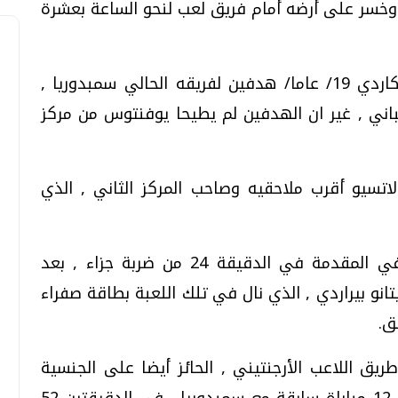
 وخسر على أرضه أمام فريق لعب لنحو الساعة بعشرة
وسجل المهاجم الأرجنتيني الواعد ماورو إيكاردي 19/ عاما/ هدفين لفريقه الحالي سمبدوريا ,
باني , غير ان الهدفين لم يطيحا يوفنتوس من مركز
سيو أقرب ملاحقيه وصاحب المركز الثاني , الذي
ووضع سباستيان جوفينكو أصحاب الأرض في المقدمة في الدقيقة 24 من ضربة جزاء , بعد
انو بيراردي , الذي نال في تلك اللعبة بطاقة صفراء
ق.
ق اللاعب الأرجنتيني , الحائز أيضا على الجنسية
الأسبانية والذي لم يكن قد هز الشباك في 12 مباراة سابقة مع سمبدوريا , في الدقيقتين 52