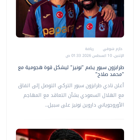
حازم شوقي
رياضة
الإثنين، 10 اغسطس 2026 01:33 ص
طرابزون سبور يضم "نونيز" ليشكل قوة هجومية مع
"محمد صلاح"
أعلن نادي طرابزون سبور التركي التوصل إلى اتفاق
مع الهلال السعودي بشأن التعاقد مع المهاجم
الأوروجوياني داروين نونيز على سبيل...