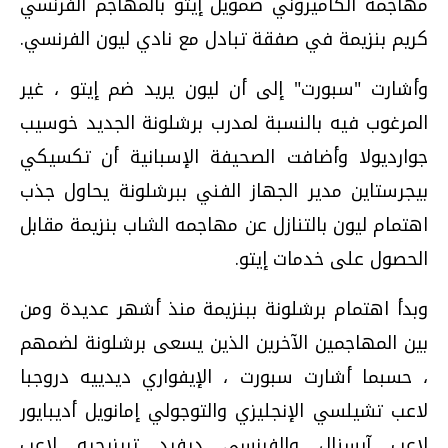
مهاجمه الكاميروني صمويل إيتو بالمهاجم الفرنسي
كريم بنزيمة في صفقة تبادل مع نادي ليون الفرنسي.
وأشارت "سبورت" إلى أن ليون يريد ضم إيتو ، غير
المرغوب فيه بالنسبة لمدرب برشلونة الجديد خوسيب
جوارديولا وأضافت الصحيفة الإسبانية أن تكسيكي
بيجرستاين مدير الجهاز الفني ببرشلونة يحاول جذب
اهتمام ليون بالتنازل عن مهاجمه الشاب بنزيمة مقابل
الحصول على خدمات إيتو.
وبدأ اهتمام برشلونة ببنزيمة منذ أشهر عديدة ومن
بين المهاجمين الآخرين الذين يسعى برشلونة لضمهم
، حسبما أشارت سبورت ، الإيفواري ديدييه دروجبا
لاعب تشيلسي الإنجليزي والتوجولي إمانويل أديبايور
لاعب آرسنال والفرنسي ديفيد تريزيجيه لاعب