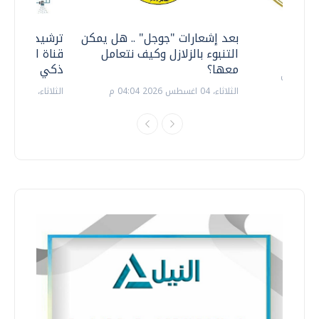
معي ..
بعد إشعارات "جوجل" .. هل يمكن
ترشيدا للمياه
التنبوء بالزلازل وكيف نتعامل
قناة السويس 
معها؟
ذكي بالطاقة
الثلاثاء، 04 اغسطس 2026 04:04 م
الثلاثاء، 14 يوليو 2026 06:11 م