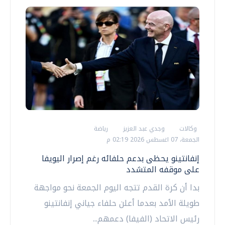
وكالات
وجدي عبد العزيز
رياضة
الجمعة، 07 اغسطس 2026 02:19 م
إنفانتينو يحظى بدعم حلفائه رغم إصرار اليويفا
على موقفه المتشدد
بدا أن كرة القدم تتجه اليوم الجمعة نحو مواجهة
طويلة الأمد بعدما أعلن حلفاء جياني إنفانتينو
رئيس الاتحاد (الفيفا) دعمهم...