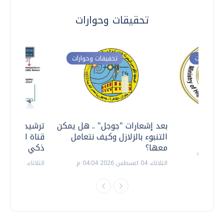
تحقيقات وحوارات
ت وحوارات
تحقيقات وحوارات
معي ..
بعد إشعارات "جوجل" .. هل يمكن
ترشيدا للمياه
التنبوء بالزلازل وكيف نتعامل
قناة السويس 
معها؟
ذكي بالطاقة
الثلاثاء، 04 اغسطس 2026 04:04 م
الثلاثاء، 14 يوليو 2026 06:11 م