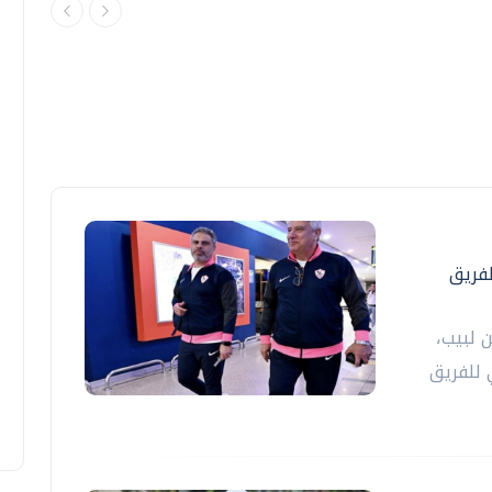
لفريق
 لبيب،
 للفريق