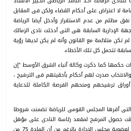
للنادى الزمالك أكد الناقد الرياضى الكبير الأستاذ
امة لا اعتراض على أحكام القضاء ولكن فى المقابل
فق مظلم من عدم الاستقرار وأدخل أيضا الرياضة
هة الإدارية السابقة هى التى أدخلت نادى الزمالك
م تكن متلائمة مع القانون وأنه لم يكن لديها رؤية
سابقة تتحمل كل تلك الأخطاء.
ت حكمها كما ذكرت وكالة أنباء الشرق الأوسط "إن
والانتخاب صدرت لهم أحكام بأحقيتهم فى الترشيح ،
أوراق ترشيحهم ومنحهم الفرصة الكاملة للدعاية
 التى أقرها المجلس القومى للرياضة تضمنت شروطا
رطت حصول المرشح لمقعد رئاسة النادى على مؤهل
عالى ، ومؤهل متوسط كحد أدنى للمرشح لعضوية مجلس الإدارة بالرغم من أن المادة 75 من