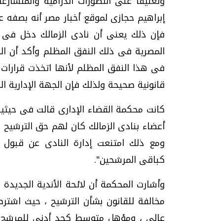
وتعليقا على التطورات الدرامية والمتسارعة 
إبراهيم حجازى لموقع أخبار مصر أنه بصفه ع
فإن ذلك يعنى أن نادى الزمالك دخل فى ن
المصرية فى ذلك النفق المظلم وأكد أن الج
فى هذا النفق المظلم لأنها اتخذت قرارات ل
قانونية صحيحة ولذلك فإن الجهة الإدارية ال
كانت محكمة القضاء الإدارى قالت فى حيثيا
أعضاء بنادى الزمالك كان لهم حق الترشيح 
ومع ذلك امتنعت إدارة النادى عن قبول 
كباقى المرشحين".
وأشارت المحكمة أن لائحة الأندية الجديدة
مخالفة للقانون بشأن الترشيح ، حيث اشت