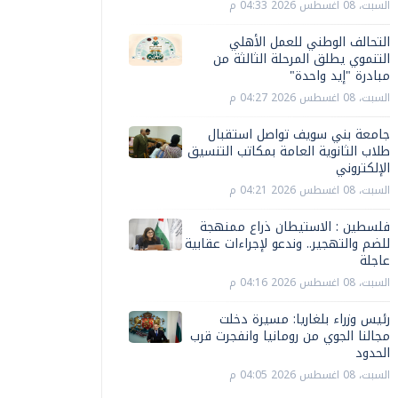
السبت، 08 اغسطس 2026 04:33 م
التحالف الوطني للعمل الأهلي
التنموي يطلق المرحلة الثالثة من
مبادرة "إيد واحدة"
السبت، 08 اغسطس 2026 04:27 م
جامعة بني سويف تواصل استقبال
طلاب الثانوية العامة بمكاتب التنسيق
الإلكتروني
السبت، 08 اغسطس 2026 04:21 م
فلسطين : الاستيطان ذراع ممنهجة
للضم والتهجير.. وندعو لإجراءات عقابية
عاجلة
السبت، 08 اغسطس 2026 04:16 م
رئيس وزراء بلغاريا: مسيرة دخلت
مجالنا الجوي من رومانيا وانفجرت قرب
الحدود
السبت، 08 اغسطس 2026 04:05 م