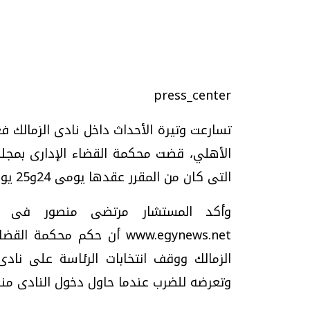
press_center
تحقيقات وحوارات
تسارعت وتيرة الأحداث داخل نادى الزمالك فغ
الأهلي، قضت محكمة القضاء الإدارى بمجلس
التى كان من المقرر عقدها يومى 24و25 يوليو/ تموز 2008.
وأكد المستشار مرتضى منصور فى ات
www.egynews.net أن حكم م
يف
فيديو.. الإعلام الرقمي.. تقنيات واعدة
دليلك للتنسيق الجا
وتحديات هائلة
وإجابات
الزمالك ووقف انتخابات الرئاسة على ناد
الخميس، 30 يوليو 2026 01:09 م
السبت، 01 اغسطس 2026 10:25 ص
وتعرضه للضرب عندما حاول دخول النادى منذ