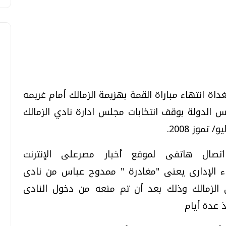
تحقيقات وحوارات
تحقيقات وحوارات
داة انتهاء مباراة القمة بهزيمة الزمالك أمام غريمه
 الدولة بوقف انتخابات مجلس ادارة نادي الزمالك
صال هاتفى لموقع أخبار مصرعلى الإنترنت
حكمة القضاء الإدارى يعنى "مغادرة " ممدوح عباس من نادى
معي .. تساؤلات
بعد إشعارات "جوجل" .. هل يمكن التنبوء
بالزلازل وكيف نتعامل معها؟
ى الزمالك وذلك بعد أن تم منعه من دخول النادى
الثلاثاء، 04 اغسطس 2026 04:04 م
 عدة أيام