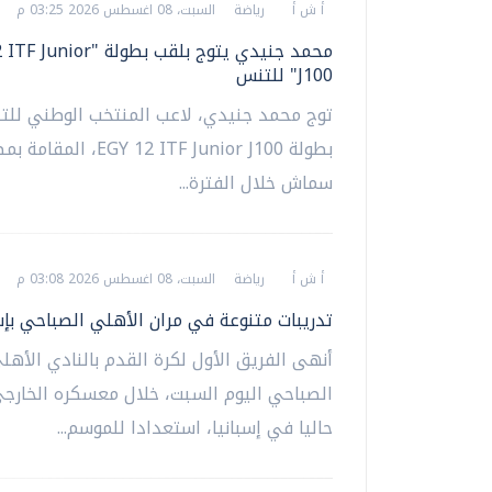
أ ش أ
رياضة
السبت، 08 اغسطس 2026 03:25 م
محمد جنيدي يتوج بلقب بطولة "r
J100" للتنس
توج محمد جنيدي، لاعب المنتخب الوطني للت
بطولة EGY 12 ITF Junior J100، 
سماش خلال الفترة...
أ ش أ
رياضة
السبت، 08 اغسطس 2026 03:08 م
تدريبات متنوعة في مران الأهلي الصباحي بإسب
أنهى الفريق الأول لكرة القدم بالنادي الأهلي
الصباحي اليوم السبت، خلال معسكره الخارجي
حاليا في إسبانيا، استعدادا للموسم...