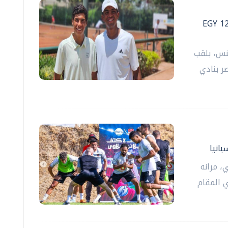
EGY 12 ITF Junio
نس، بلقب
المقامة بمصر بنادي
انيا
، مرانه
 المقام