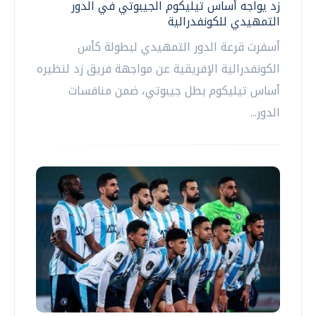
زد يواجه أساس تيليكوم الجيبوتي في الدور
التمهيدي للكونفدرالية
أسفرت قرعة الدور التمهيدي لبطولة كأس
الكونفدرالية الإفريقية عن مواجهة فريق زد لنظيره
أساس تيليكوم بطل جيبوتي، ضمن منافسات
الدور...