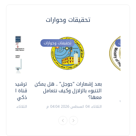
تحقيقات وحوارات
ت وحوارات
تحقيقات وحوارات
معي ..
بعد إشعارات "جوجل" .. هل يمكن
ترشيدا للمياه
التنبوء بالزلازل وكيف نتعامل
قناة السويس 
معها؟
ذكي بالطاقة
الثلاثاء، 04 اغسطس 2026 04:04 م
الثلاثاء، 14 يوليو 2026 06:11 م