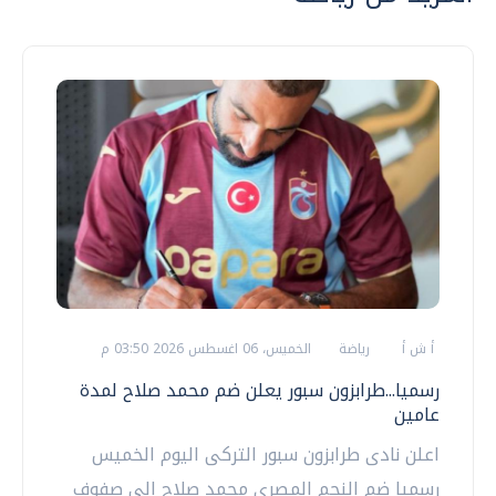
أ ش أ
رياضة
الخميس، 06 اغسطس 2026 03:50 م
رسميا...طرابزون سبور يعلن ضم محمد صلاح لمدة
عامين
اعلن نادى طرابزون سبور التركى اليوم الخميس
رسميا ضم النجم المصرى محمد صلاح الى صفوف