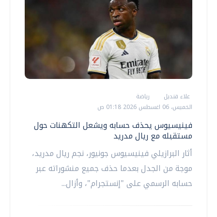
علاء قنديل
رياضة
الخميس، 06 اغسطس 2026 01:18 ص
فينيسيوس يحذف حسابه ويشعل التكهنات حول
مستقبله مع ريال مدريد
أثار البرازيلي فينيسيوس جونيور، نجم ريال مدريد،
موجة من الجدل بعدما حذف جميع منشوراته عبر
حسابه الرسمي على "إنستجرام"، وأزال...