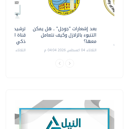
معي ..
بعد إشعارات "جوجل" .. هل يمكن
ترشيدا للمياه
التنبوء بالزلازل وكيف نتعامل
قناة السويس 
معها؟
ذكي بالطاقة
الثلاثاء، 04 اغسطس 2026 04:04 م
الثلاثاء، 14 يوليو 2026 06:11 م