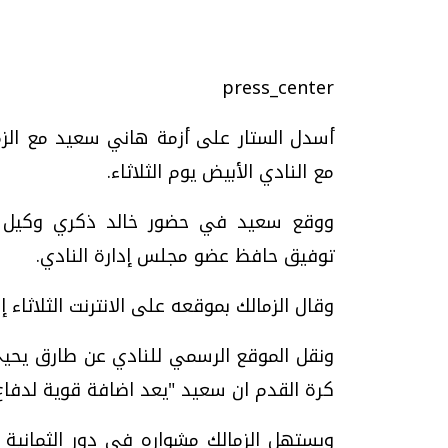
press_center
أسدل الستار على أزمة هاني سعيد مع الزم
مع النادي الأبيض يوم الثلاثاء.
تحقيقات وحوارات
ووقع سعيد في حضور خالد ذكري وكيل أع
توفيق حافظ عضو مجلس إدارة النادي.
وقال الزمالك بموقعه على الانترنت الثلاثاء
يف
فيديو.. الإعلام الرقمي.. تقنيات واعدة
دليلك للتنسيق الجا
ونقل الموقع الرسمي للنادي عن طارق يحيى
وتحديات هائلة
وإجابات
كرة القدم ان سعيد "يعد اضافة قوية لدفاع 
الخميس، 30 يوليو 2026 01:09 م
السبت، 01 اغسطس 2026 10:25 ص
ويستهل الزمالك مشواره في دور الثمانية 