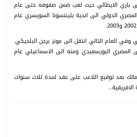
 17 عاما في 1997 انتقل الى باري الايطالي حيث لعب ضمن صفوفه حتى عام
فع المصري الدولي الى اندية بلينتسونا السويسري عام
 كاتانيا الايطالي وفي العام التالي انتقل الى مونز برجن البلجيكي.
 مصر في 2005 وانضم الى المصري البورسعيدي ومنه الى الاسماعيلي عام
الك بعد توقيع اللاعب على عقد لمدة ثلاث سنوات
الافريقية...