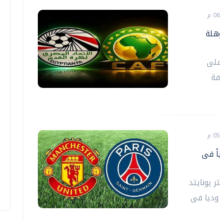
 عاما المؤهلة
على
فة
اً فى
 يونايتد
وديا فى