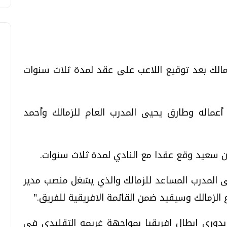
الك بعد توقيع اللاعب على عقد لمدة ثلاث سنوات
تحقيقات وحوارات
تحقيقات وحوارات
ماله وطارق يحيى المدرب العام للزمالك وأحمد
 إن سعيد وقع عقدا مع النادي لمدة ثلاث سنوات.
معي .. تساؤلات
بعد إشعارات "جوجل" .. هل يمكن التنبوء
 المدرب المساعد للزمالك والذي يشغل منصب مدير
بالزلازل وكيف نتعامل معها؟
الزمالك وسيقيد ضمن القائمة الافريقية للفريق."
الثلاثاء، 04 اغسطس 2026 04:04 م
بدوري ابطال افريقيا بمواجهة غريمه التقليدي في