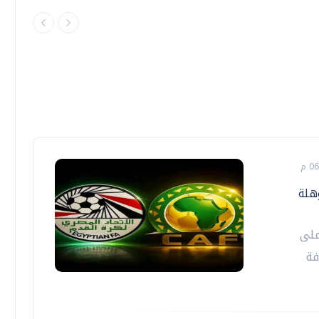
 عاما المؤهلة
على
فة