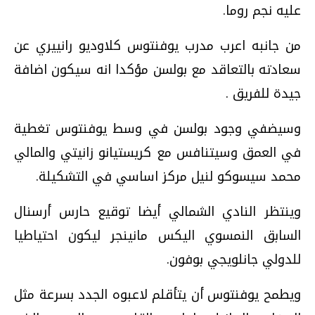
عليه نجم روما.
من جانبه اعرب مدرب يوفنتوس كلاوديو رانييري عن
سعادته بالتعاقد مع بولسن مؤكدا انه سيكون اضافة
جيدة للفريق .
وسيضفي وجود بولسن في وسط يوفنتوس تغطية
في العمق وسيتنافس مع كريستيانو زانيتي والمالي
محمد سيسوكو لنيل مركز اساسي في التشكيلة.
وينتظر النادي الشمالي أيضا توقيع حارس أرسنال
السابق النمسوي اليكس مانينجر ليكون احتياطيا
للدولي جانلويجي بوفون.
ويطمح يوفنتوس أن يتأقلم لاعبوه الجدد بسرعة مثل