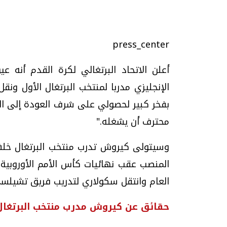
press_center
تحقيقات وحوارات
أعلن الاتحاد البرتغالي لكرة القدم أنه
الإنجليزي مدربا لمنتخب البرتغال الأول ون
بفخر كبير لحصولي على شرف العودة إلى البر
محترف أن يشغله."
وسيتولى كيروش تدرب منتخب البرتغال خلف
موجات الطقس الساخنة.. لماذا تحدث وكيف
فيديو.. الإعلام الر
نواجهها؟
وتحديات هائلة
الخميس، 23 يوليو 2026 05:18 م
الخميس، 30 يوليو 2026 01:09 م
العام وانتقل سكولاري لتدريب فريق تشيلسي 
حقائق عن كيروش مدرب منتخب البرتغال 