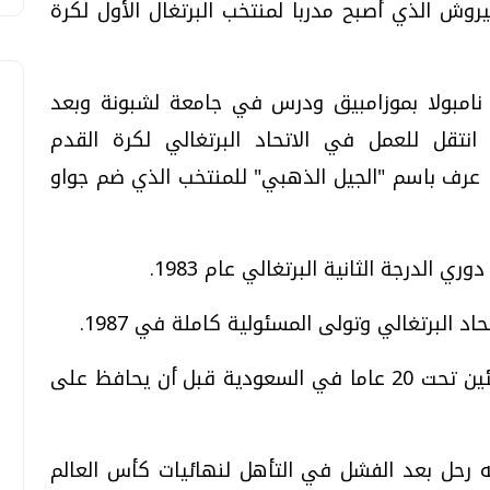
وش الذي أصبح مدربا لمنتخب البرتغال الأول لكرة
ي الأول من مارس/أذار 1953 في نامبولا بموزامبيق ودرس في جامعة لشبونة وبعد
نتقل للعمل في الاتحاد البرتغالي لكرة القدم
ا عرف باسم "الجيل الذهبي" للمنتخب الذي ضم جواو
لدرجة الثانية البرتغالي عام 1983.
البرتغالي وتولى المسئولية كاملة في 1987.
* فاز فريقه عام 1989 ببطولة العالم للناشئين تحت 20 عاما في السعودية قبل أن يحافظ على
ه رحل بعد الفشل في التأهل لنهائيات كأس العالم