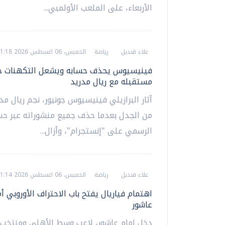
الأربعاء، على الملعب الأولمبي...
علاء قنديل
رياضة
الخميس، 06 اغسطس 2026 01:18 ص
فينيسيوس يحذف حسابه ويشعل التكهنات ح
مستقبله مع ريال مدريد
أثار البرازيلي فينيسيوس جونيور، نجم ريال مد
من الجدل بعدما حذف جميع منشوراته عبر حس
الرسمي على "إنستجرام"، وأزال...
علاء قنديل
رياضة
الخميس، 06 اغسطس 2026 01:14 ص
اهتمام فياريال يفتح باب الاحتراف الأوروبي أم
عاشور
دخل إمام عاشور، لاعب وسط الأهلي ومنتخب 