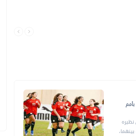
منتخب الكرة النسائية يخسر أمام نيجيريا 2-6 بأمم
نظيره
جمعت بينهما،