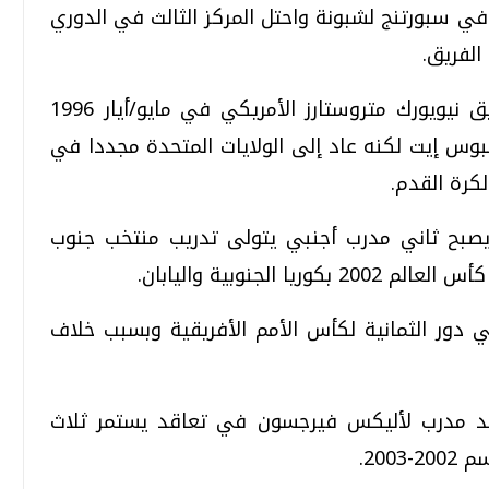
باً في سبورتنج لشبونة واحتل المركز الثالث في الدوري
الفريق.
* انتقل للعمل في منصب كبير مدربي فريق نيويورك متروستارز الأمريكي في مايو/أيار 1996
بوس إيت لكنه عاد إلى الولايات المتحدة مجددا في
يصبح ثاني مدرب أجنبي يتولى تدريب منتخب جنوب
لجنوبية واليابان.
فر أمام مالي في دور الثمانية لكأس الأمم الأفريقية وبسبب خلاف
عد مدرب لأليكس فيرجسون في تعاقد يستمر ثلاث
20.