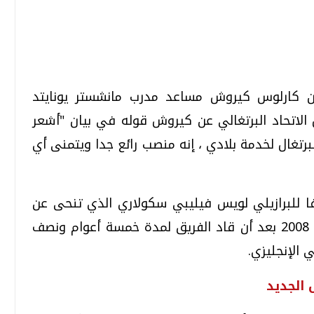
تحقيقات وحوارات
تحقيقات وحوارات
 عين كارلوس كيروش مساعد مدرب مانشستر يونايتد
قل الاتحاد البرتغالي عن كيروش قوله في بيان "أشعر
تغال لخدمة بلادي ، إنه منصب رائع جدا ويتمنى أي
ا للبرازيلي لويس فيليبي سكولاري الذي تنحى عن
قمي.. تقنيات واعدة
دليلك للتنسيق الجامعي .. تساؤلات
وإجابات
المنصب عقب نهائيات كأس الأمم الأوروبية 2008 بعد أن قاد الفريق لمدة خمسة أعوام ونصف
السبت، 01 اغسطس 2026 10:25 ص
الإنجليزي.
الجديد