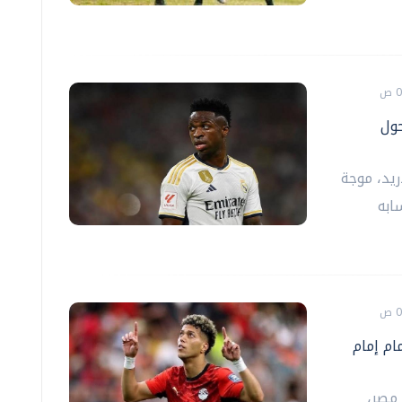
ول
ريد، موجة
ابه
ام إمام
مصر،