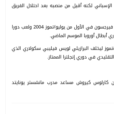
 الإسباني لكنه أقيل من منصبه بعد احتلال الفريق
* عاد مجددا للعمل في يونايتد تحت قيادة فيرجسون في الأول من يوليو/تموز 2004 ولعب دورا
ري أبطال أوروبا الموسم الماضي.
ا لمنتخب البرتغال في 11 يوليو/تموز ليخلف البرازيلي لويس فيليبي سكولاري الذي
تقليدي في دوري إنجلترا الممتاز.
 عين كارلوس كيروش مساعد مدرب مانشستر يونايتد