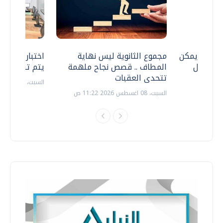
 .. هل يمكن
مجموع الثانوية ليس نهاية
اختبارات القد
ف نتعامل
المطاف .. قصص نجاح ملهمة
يتم تنظيمها 
تتحدى العقبات
السبت، 18 يوليو 2026 09:22 ص
السبت، 08 اغسطس 2026 11:22 ص