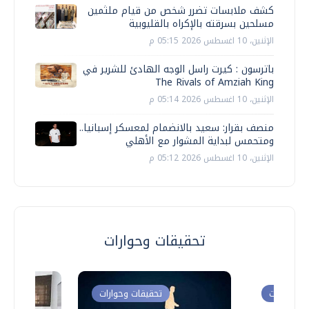
كشف ملابسات تضرر شخص من قيام ملثمين
مسلحين بسرقته بالإكراه بالقليوبية
الإثنين، 10 اغسطس 2026 05:15 م
باترسون : كيرت راسل الوجه الهادئ للشرير في
The Rivals of Amziah King
الإثنين، 10 اغسطس 2026 05:14 م
منصف بقرار: سعيد بالانضمام لمعسكر إسبانيا..
ومتحمس لبداية المشوار مع الأهلي
الإثنين، 10 اغسطس 2026 05:12 م
تحقيقات وحوارات
ت وحوارات
تحقيقات وحوارات