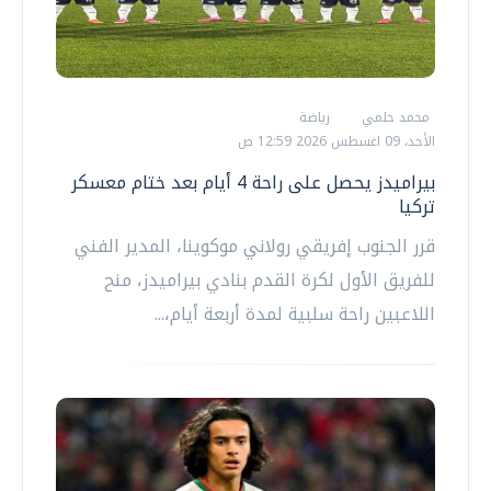
محمد حلمي
رياضة
الأحد، 09 اغسطس 2026 12:59 ص
بيراميدز يحصل على راحة 4 أيام بعد ختام معسكر
تركيا
قرر الجنوب إفريقي رولاني موكوينا، المدير الفني
للفريق الأول لكرة القدم بنادي بيراميدز، منح
اللاعبين راحة سلبية لمدة أربعة أيام،...