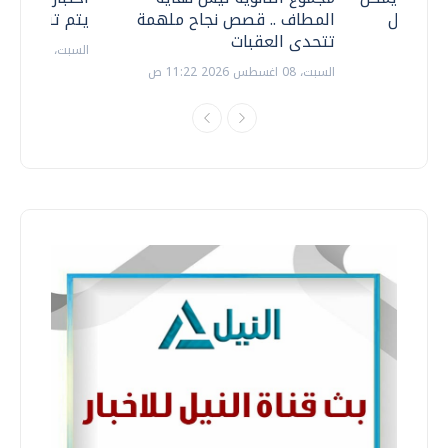
ف نتعامل
المطاف .. قصص نجاح ملهمة
يتم تنظيمها 
تتحدى العقبات
السبت، 18 يوليو 2026 09:22 ص
السبت، 08 اغسطس 2026 11:22 ص