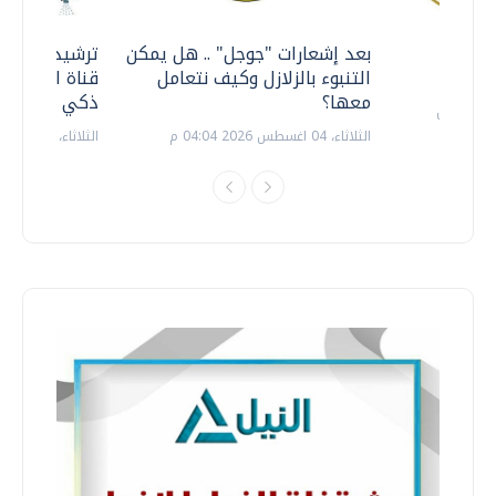
معي ..
بعد إشعارات "جوجل" .. هل يمكن
ترشيدا للمياه
التنبوء بالزلازل وكيف نتعامل
قناة السويس 
معها؟
ذكي بالطاقة
الثلاثاء، 04 اغسطس 2026 04:04 م
الثلاثاء، 14 يوليو 2026 06:11 م