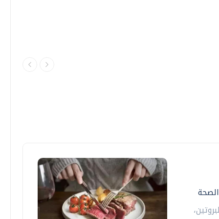
الصحة
روتين،