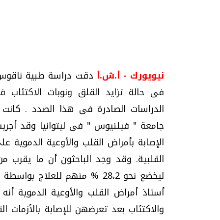
تحقيقات وحوارات
نيويورك - أ.ش.أ
دقت دراسة طبية ناقوس ا
فى حالة تزايد القلق ونوبات الاكتئاب ف
جامعة " فيلنيوس " فى ليتوانيا وقد أجريت
الإصابة بأمراض القلب والأوعية الدموية عل
موجات الطقس الساخنة.. لماذا تحدث وكيف
فيديو.. الإعلام الر
نواجهها؟
وتحديات هائلة
ليخضع نحو 28،2 % منهم للعلاج 
الخميس، 23 يوليو 2026 05:18 م
الخميس، 30 يوليو 2026 01:09 م
أستاذ أمراض القلب والأوعية الدموية أنه
والاكتئاب بعد تعرضهن للإصابة بالأزمات ال