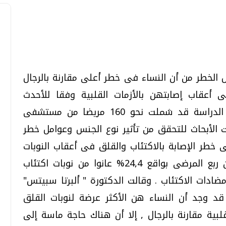
تحقيقات وحوارات
تحقيقات وحوارات
لخطر من أن النساء فى خطر أعلى مقارنة بالرجال
ى أعقاب إصابتهن بالأزمات القلبية وفقا للأحدث
الدراسات الصادرة فى هذا الصدد . كانت الدراسة قد شملت نحو 160 مريضا من مستشفى
 الأبحاث للتحقق من تأثير نوع الجنس وعوامل خطر
ى خطر الإصابة بالاكتئاب والقلق فى أعقاب النوبات
قمي.. تقنيات واعدة
دليلك للتنسيق الجامعي .. تساؤلات
القلبية. وقد وجد الباحثون أن ما يقرب من ربع المرضى بواقع 24,4% عانوا من نوبات اكتئاب
وإجابات
بواسطة مضادات الاكتئاب . وقالت الدكتورة " ألبرتا سبيتس"
السبت، 01 اغسطس 2026 10:25 ص
 قد وجد أن النساء هن الأكثر عرضة لنوبات القلق
قلبية مقارنة بالرجال , إلا أن هناك حاجة ماسة إلى