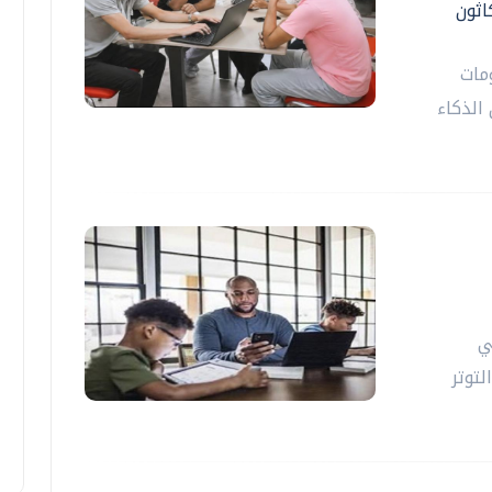
اثون
علومات
الذكاء
ي
لتوتر