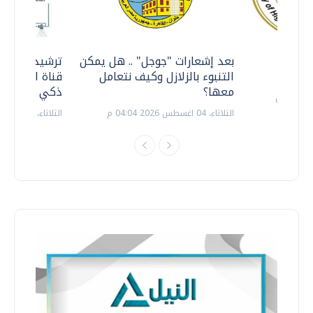
معي ..
بعد إشعارات "جوجل" .. هل يمكن
ترشيدا للمياه
التنبوء بالزلازل وكيف نتعامل
قناة السويس 
معها؟
ذكي بالطاقة
الثلاثاء، 04 اغسطس 2026 04:04 م
الثلاثاء، 14 يوليو 2026 06:11 م