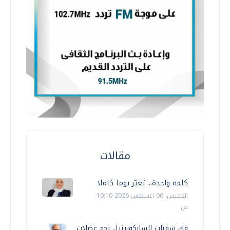
مقالات
كلمة واحدة... تغيّر يوما كاملا
الخميس، 06 اغسطس 2026 10:10
ص
فك شفرات الساركوبينيا.. نحو عضلات