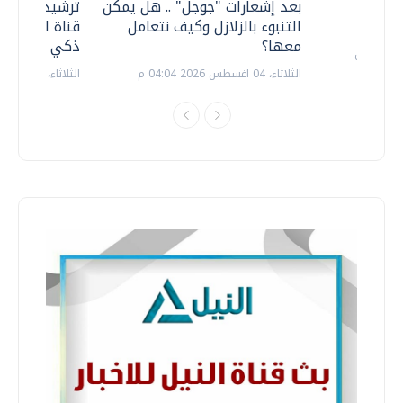
معي ..
بعد إشعارات "جوجل" .. هل يمكن
ترشيدا للمياه
التنبوء بالزلازل وكيف نتعامل
قناة السويس 
معها؟
ذكي بالطاقة
الثلاثاء، 04 اغسطس 2026 04:04 م
الثلاثاء، 14 يوليو 2026 06:11 م