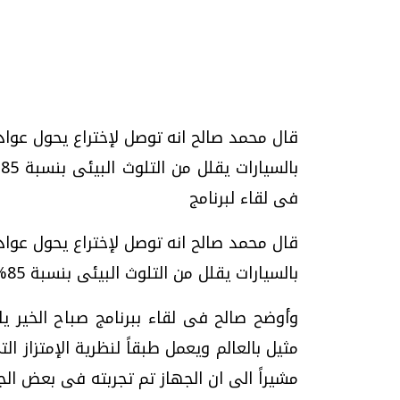
قال محمد صالح انه توصل لإختراع يحول عوا
تحقيقات وحوارات
فى لقاء لبرنامج
قال محمد صالح انه توصل لإختراع يحول عوا
بالسيارات يقلل من التلوث البيئى بنسبة 85% مما يوفر 50 مليار جنيه لمصر سنوياً .
يف
فيديو.. الإعلام الرقمي.. تقنيات واعدة
دليلك للتنسيق الجا
وتحديات هائلة
وإجابات
وأوضح صالح فى لقاء ببرنامج صباح الخير يا
الخميس، 30 يوليو 2026 01:09 م
السبت، 01 اغسطس 2026 10:25 ص
مثيل بالعالم ويعمل طبقاً لنظرية الإمتزاز 
مشيراً الى ان الجهاز تم تجربته فى بعض الج