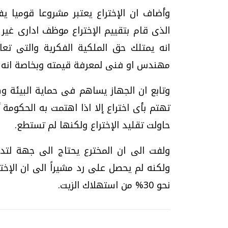
وأضاف ان الإختراع يعتبر مشروعا قوميا يف
الذى قام بتقييم الإختراع موظف ادارى غير 
انه يمتلك حق الملكية الفكرية والتى تعادل
مهندس او فنى لمعرفة قيمته وبخاصة انه 
وتابع ان الجهاز يساهم فى حماية البيئة 
تهتم بأى اختراع إلا اذا اهتمت به الحكومة أو
حاولت تقليد الإختراع ولكنها لم تستطع.
ولفت الى ان المخترع يحتاج الى جهة لتدع
ولكنه لم يحصل على رد مشيراً الى ان الإختر
نحو 30% من استهلاك الزيت.