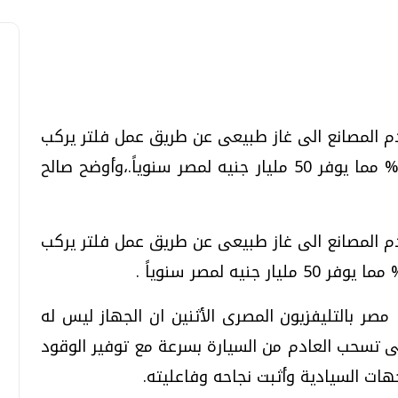
دم المصانع الى غاز طبيعى عن طريق عمل فلتر يركب
تحقيقات وحوارات
تحقيقات وحوارات
بالسيارات يقلل من التلوث البيئى بنسبة 85% مما يوفر 50 مليار جنيه لمصر سنوياً.،وأوضح صالح
دم المصانع الى غاز طبيعى عن طريق عمل فلتر يركب
معي .. تساؤلات
بعد إشعارات "جوجل" .. هل يمكن التنبوء
بالزلازل وكيف نتعامل معها؟
 مصر بالتليفزيون المصرى الأثنين ان الجهاز ليس له
الثلاثاء، 04 اغسطس 2026 04:04 م
التى تسحب العادم من السيارة بسرعة مع توفير الوقود
هات السيادية وأثبت نجاحه وفاعليته.