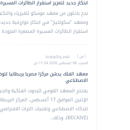
ابتكار جديد لتعزيز استقرار الطائرات المسيرة
نجح باحثون من معهد موسكو للفيزياء والتكنو
ومعهد "سكولتيخ" في ابتكار خوارزمية جديدة 
استقرار الطائرات المسيرة المصغرة المزودة بأ
أ ش أ
علوم وتكنولوجيا
السبت، 08 اغسطس 2026 11:34 ص
معهد الفلك يدشن مركزا مصريا بريطانيا لتو
الاصطناعي
يفتتح المعهد القومي للبحوث الفلكية والجيو
الإثنين الموافق 17 أغسطس، المركز ال
للذكاء الاصطناعي وتقنيات التراث الافتراضي
(BECAIVE)، وذلك...