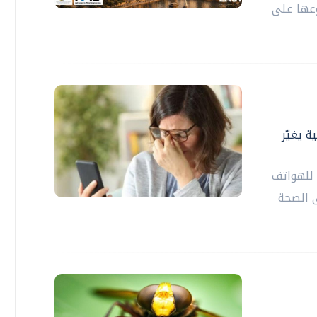
وعها على
 يغيّر
 للهواتف
ى الصحة