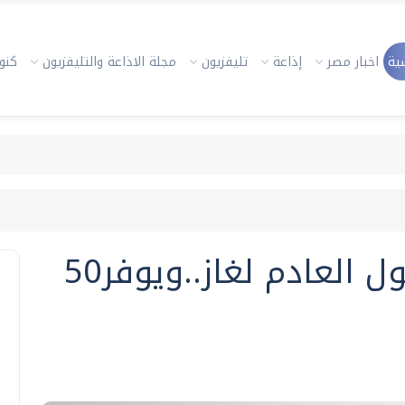
ية
اخبار مصر
إذاعة
تليفزيون
مجلة الاذاعة والتليفزيون
كنوز
مصرى يخترع جهازا يحول العادم لغاز..ويوفر50