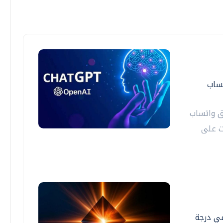
ساب
 واتساب
ت على
في درجة