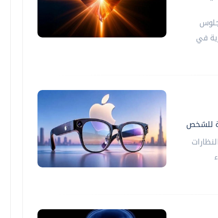
جلوس
رية في
ية للشخص
نظارات
ء