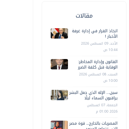
مقالات
اتخاذ القرار في إدارة غرفة
الأخبار !
الأحد، 09 اغسطس 2026
10:44 ص
القانون وإدارة المخاطر:
الوقاية قبل كلفة الضرر
السبت، 08 اغسطس 2026
10:00 ص
سين… الإله الذي جعل البشر
يراقبون السماء ليلًا
الجمعة، 07 اغسطس
2026 01:00 م
المصريات بالخارج... قوة مصر
التي تتجاوز الحدود