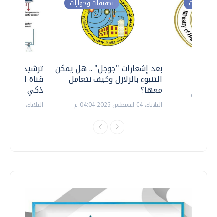
ت وحوارات
تحقيقات وحوارات
معي ..
بعد إشعارات "جوجل" .. هل يمكن
ترشيدا للمياه
التنبوء بالزلازل وكيف نتعامل
قناة السويس 
معها؟
ذكي بالطاقة
الثلاثاء، 04 اغسطس 2026 04:04 م
الثلاثاء، 14 يوليو 2026 06:11 م