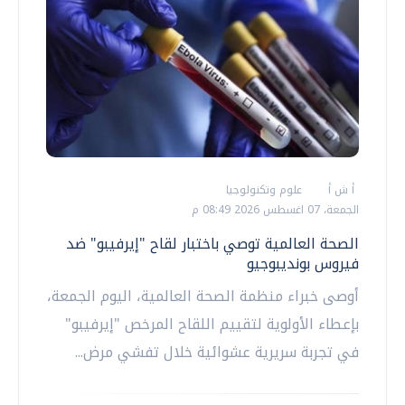
أ ش أ
علوم وتكنولوجيا
الجمعة، 07 اغسطس 2026 08:49 م
الصحة العالمية توصي باختبار لقاح "إيرفيبو" ضد
فيروس بونديبوجيو
أوصى خبراء منظمة الصحة العالمية، اليوم الجمعة،
بإعطاء الأولوية لتقييم اللقاح المرخص "إيرفيبو"
في تجربة سريرية عشوائية خلال تفشي مرض...