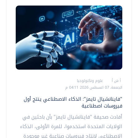
أ ش أ
علوم وتكنولوجيا
الجمعة، 07 اغسطس 2026 04:11 م
"فاينانشيال تايمز": الذكاء الاصطناعي ينتج أول
فيروسات اصطناعية
أفادت صحيفة "فاينانشيال تايمز" بأن باحثين في
الولايات المتحدة استخدموا، للمرة الأولى، الذكاء
الاصطناعي لإنتاج فيروسات صناعية غير موجودة