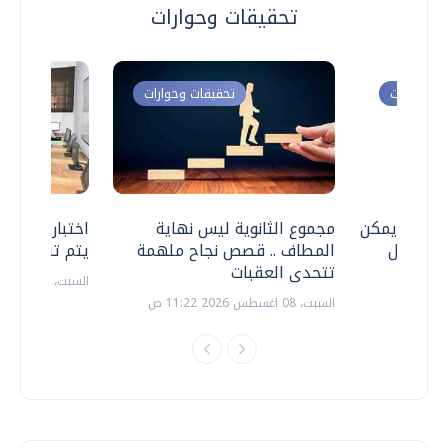
تحقيقات وحوارات
ت وحوارات
تحقيقات وحوارات
 .. هل يمكن
مجموع الثانوية ليس نهاية
اختبارات القد
ف نتعامل
المطاف .. قصص نجاح ملهمة
يتم تنظيمها 
تتحدى العقبات
السبت، 18 يوليو 2026 09:22 ص
السبت، 08 اغسطس 2026 11:22 ص