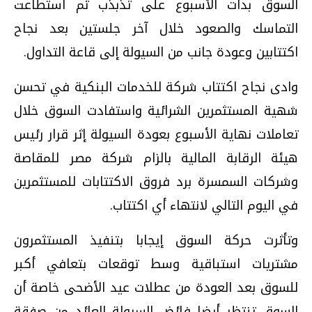
السوق بدأت الأسبوع على تذبذب ثم استطاعت
التماسك والصعود خلال آخر جلستين بعد نجاح
اكتتابين وعودة جانب من السيولة إلى قاعة التداول.
وادى نجاح اكتتاب شركة للخدمات البنكية في تحسن
شهية المستثمرين الشرائية واستفادت السوق خلال
تعاملات نهاية الأسبوع بعودة السيولة إثر قرار رئيس
هيئة الرقابة المالية بالزام شركة مصر للمقاصة
وشركات السمسرة برد فروق الاكتتابات للمستثمرين
في اليوم التالي لانتهاء أي اكتتاب.
وتأثرت حركة السوق إيجابا بتنفيذ المستثمرون
مشتريات استباقية وسط توقعات بتعافي أكبر
للسوق بعد العودة من عطلات عيد الأضحى خاصة أن
السوق تنتظر أيضا فائض السيولة العائد من صفقة