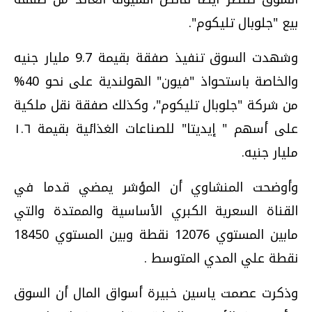
بيع "جلوبال تليكوم".
وشهدت السوق تنفيذ صفقة بقيمة 9.7 مليار جنيه
والخاصة باستحواذ "فيون" الهولندية على نحو 40%
من شركة "جلوبال تليكوم"، وكذلك صفقة نقل ملكية
على أسهم " إيديتا" للصناعات الغذائية بقيمة ١.٦
مليار جنيه.
وأوضحت المنشاوي أن المؤشر يمضي قدما في
القناة السعرية الكبري الأساسية والممتدة والتي
مابين المستوي 12076 نقطة وبين المستوي 18450
نقطة علي المدي المتوسط .
وذكرت عصمت ياسين خبيرة أسواق المال أن السوق