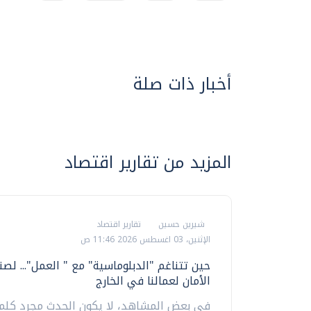
أخبار ذات صلة
المزيد من تقارير اقتصاد
شيرين حسين
تقارير اقتصاد
الإثنين، 03 اغسطس 2026 11:46 ص
حين تتناغم "الدبلوماسية" مع " العمل"... لص
الأمان لعمالنا في الخارج
في بعض المشاهد، لا يكون الحدث مجرد كلما