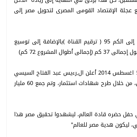
 عجلة الإقتصاد القومى المصرى لتحويل مصر إلى
وتمتد قناة السويس الجديدة من الكم 60 إلى الكم 95 ( ترقيم القناة )بالإضافة إلى توسيع
وال المشروع 72 كم)
واستغرق تنفيذ المشروع 12 شهرا، ففي 5 اغسطس 2014 أعلن ال,رءيس عبد الفتاح السيسي
عن البدء في المشروع، الذي موله المصريون، من خلال طرح شهادات استثمار، وتم جمع 60 مليار
تتاح القناة في 6 اغسطس 2015 في حفل حضره قادة العالم، ليشهدوا تحقيق مصر هذا
سي، ليكون هدية مصر للعالم"