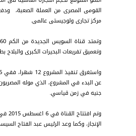
القومى المصرى من العملة الصعبة، ودفع
مركز تجارى ولوجيستى عالمى.
وتعميق تفريعات البحيرات الكبرى والبلاح بطول إجمالى 37 كم (إجمالى أط
جنيه في زمن قياسي.
وتم اف
الإنجاز، وكما وعد الرئيس عبد الفتاح السي