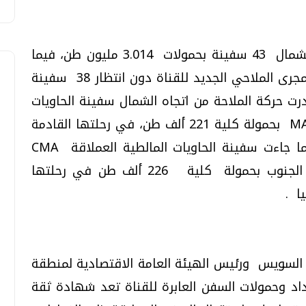
وبلغ عدد السفن العابرة للقناة من اتجاه الشمال 43 سفينة بحمولات 3.014 مليون طن، فيما
بلغ عدد السفن العابرة من اتجاه الجنوب بالمجرى الملاحي الجديد للقناة دون انتظار 38 سفينة
ن طن. وقد تصدرت حركة الملاحة من اتجاه الشمال سفينة الحاويات
الدانمركية العملاقة MANCHESTER MAERSK بحمولة كلية 221 ألف طن، في رحلتها القادمة
من المغرب والمتجهة إلى سنغافورة، فيما جاءت سفينة الحاويات المالطية العملاقة CMA
CGM LOUIS BLERIOT على رأس قافلة الجنوب بحمولة كلية 226 ألف طن في رحلتها
ا .
السويس ورئيس الهيئة العامة الاقتصادية لمنطقة
داد وحمولات السفن العابرة للقناة تعد شهادة ثقة