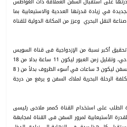
درتها على استقبال السفن العملاقة ذات الغواطس
جديدة في زيادة قدرتها العددية والاستيعابية بما
اعة النقل البحري وعزز من المكانة الدولية للقناة
تحقيق أكبر نسبة من الإزدواجية فى قناة السويس
وزيادتها لنسبة 50% من طول المجرى الملاحي، وتقليل زمن العبور ليكون 11 ساعة بدلا من 18
ساعة لقافلة الشمال وتقليل زمن الإنتظار للسفن ليكون 3 ساعات في أسوء الظروف بدلاً من ( 8
تكلفة الرحلة البحرية لملاك السفن و يرفع من درجة
 الطلب على استخدام القناة كممر ملاحى رئيسى
قدرة الأستيعابية لمرور السفن فى القناة لمجابهة
لمستقبل، كل هذا بردق في النهاية إلى زيادة الدخل