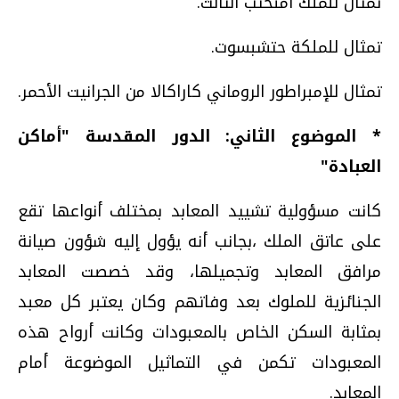
تمثال للملك أمنحتب الثالث.
تمثال للملكة حتشبسوت.
تمثال للإمبراطور الروماني كاراكالا من الجرانيت الأحمر.
* الموضوع الثاني: الدور المقدسة "أماكن
العبادة"
كانت مسؤولية تشييد المعابد بمختلف أنواعها تقع
على عاتق الملك ،بجانب أنه يؤول إليه شؤون صيانة
مرافق المعابد وتجميلها، وقد خصصت المعابد
الجنائزية للملوك بعد وفاتهم وكان يعتبر كل معبد
بمثابة السكن الخاص بالمعبودات وكانت أرواح هذه
المعبودات تكمن في التماثيل الموضوعة أمام
المعابد.