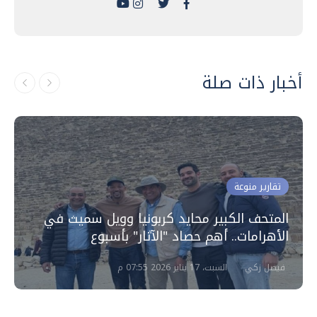
أخبار ذات صلة
تقارير منوعة
المتحف الكبير محايد كربونيا وويل سميث في
الأهرامات.. أهم حصاد "الآثار" بأسبوع
فيصل زكي
السبت، 17 يناير 2026 07:55 م