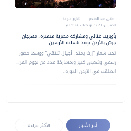
امانى عبد المنعم
تقارير منوعة
الخميس، 23 يوليو 2026 05:24 م
بأوبريت غنائي ومشاركة مصرية متميزة.. مهرجان
جرش بالأردن يوقد شعلته الأربعين
تحت شعار "إرث ​يمتد.. أجيال تلتقي" ووسط حضور
رسمي وشعبي كبير وبمشاركة عدد ‌من نجوم الفن...
انطلقت في الأردن الدورة...
أخر الأخبار
الأكثر قراءة