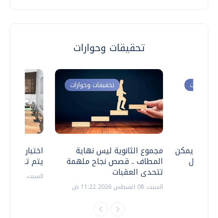
تحقيقات وحوارات
ت وحوارات
تحقيقات وحوارات
 .. هل يمكن
مجموع الثانوية ليس نهاية
اختبارات القد
ف نتعامل
المطاف .. قصص نجاح ملهمة
يتم تنظيمها 
تتحدى العقبات
السبت، 18 يوليو 2026 09:22 ص
السبت، 08 اغسطس 2026 11:22 ص