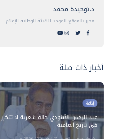
د.توحيدة محمد
محرر بالموقع الموحد للهيئة الوطنية للإعلام
أخبار ذات صلة
إذاعة
صرف
عبد الرحمن الأبنودي حالة شعرية لا تتكرر
قدوس
في تاريخ العامية
كريمان حسن
السبت، 21 فبراير 2026 09:56 م