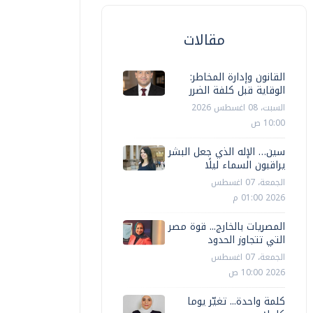
مقالات
القانون وإدارة المخاطر:
الوقاية قبل كلفة الضرر
السبت، 08 اغسطس 2026
10:00 ص
سين… الإله الذي جعل البشر
يراقبون السماء ليلًا
الجمعة، 07 اغسطس
2026 01:00 م
المصريات بالخارج... قوة مصر
إذاعة
إذاعة
التي تتجاوز الحدود
الجمعة، 07 اغسطس
. باديس فوغالي: الكاتب الجيد يتساءل
عبد الرحم
2026 10:00 ص
ائما لمن يكتب ولماذا؟
وصوت الف
كلمة واحدة... تغيّر يوما
ليديا سمير
الثلاثاء، 18 فبراير 2025 02:43 م
رشا يوسف