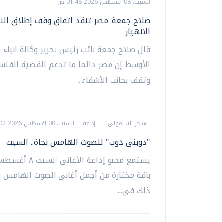
السبت، 08 اغسطس 2026 01:48 ص
صلاح جمعة: مصر تنقذ اتفاق وقف إطلاق النا
الانهيار
قال صلاح جمعة نائب رئيس تحرير وكالة انباء 
الأوسط إن مصر دائما ما تدعم القضية الفلس
وتقف بجانب الأشقاء...
هاجر السامولى
إذاعة
السبت، 08 اغسطس 2026 12:02 ص
"دوبنى دوب" للصوت الهامس نجاة.. السبت
يستمع محبو إذاعة الأغانى 
باقة مختارة من أجمل أغانى الصوت الهامس نج
ذلك فى...