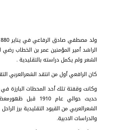
تحقيقات وحوارات
الراشد أمير المؤمنين عمر بن الخطاب رضي الل
الشعر ولم يكمل دراسته بالتقليدية .
كان الرافعي أول من انتقد الشعرالعربي التقل
موجات الطقس الساخنة.. لماذا تحدث وكيف
فيديو.. الإعلام الر
نواجهها؟
وتحديات هائلة
وكانت وقفتة تلك أحد المحطات البارزة في ت
الخميس، 23 يوليو 2026 05:18 م
الخميس، 30 يوليو 2026 01:09 م
حديث حوالي عام 1910
الشعرالعربي من القيود التقليدية برز الرا
والدراسات الادبية.