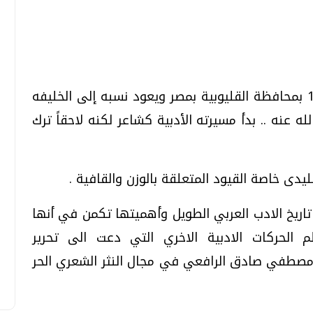
تحقيقات وحوارات
تحقيقات وحوارات
ولد مصطفي صادق الرفاعي في يناير 1880 بمحافظة القليوبية بمصر ويعود نسبه إلى الخليفه
ه عنه .. بدأ مسيرته الأدبية كشاعر لكنه لاحقاً ترك
يدى خاصة القيود المتعلقة بالوزن والقافية .
قمي.. تقنيات واعدة
دليلك للتنسيق الجامعي .. تساؤلات
وإجابات
اريخ الادب العربي الطويل وأهميتها تكمن في أنها
السبت، 01 اغسطس 2026 10:25 ص
 قبل ظهورمعظم الحركات الادبية الاخري التي دعت الى تحرير
حل مصطفي صادق الرافعي في مجال النثر الشعري الحر