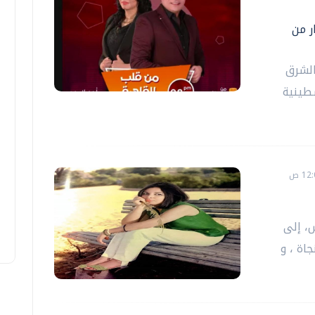
ر من
الشرق
طينية
السبت ٨ أغسطس، إلى
اة ، و