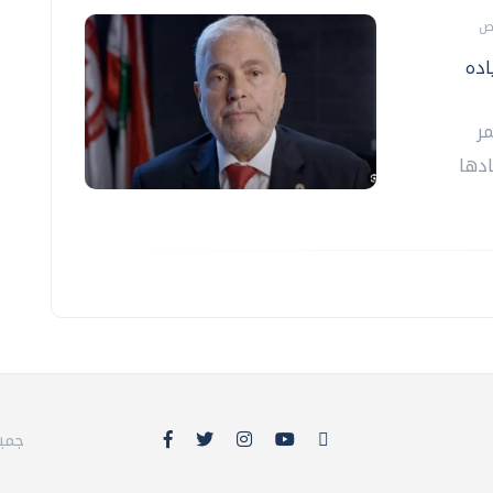
اده
مر
ادها
© 26