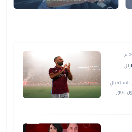
زال
 الاستقبال
ن سبور