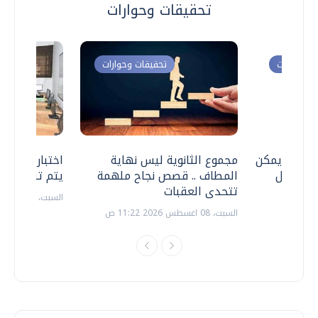
تحقيقات وحوارات
ت وحوارات
تحقيقات وحوارات
 .. هل يمكن
مجموع الثانوية ليس نهاية
اختبارات القد
ف نتعامل
المطاف .. قصص نجاح ملهمة
يتم تنظيمها 
تتحدى العقبات
السبت، 18 يوليو 2026 09:22 ص
السبت، 08 اغسطس 2026 11:22 ص