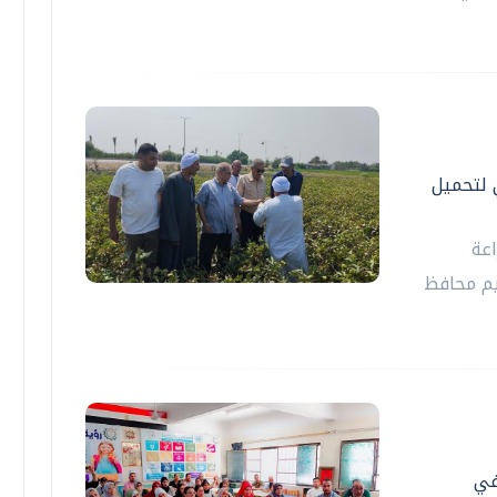
 لتحميل
اعة
يم محافظ
في