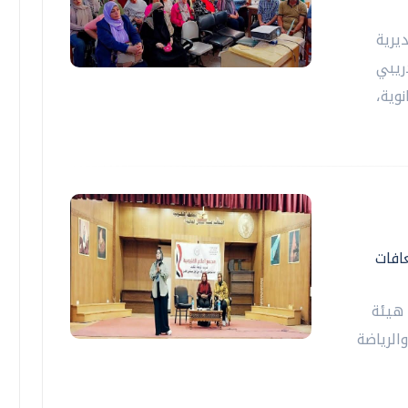
يرية
دريبي
وية،
افات
 هيئة
الرياضة