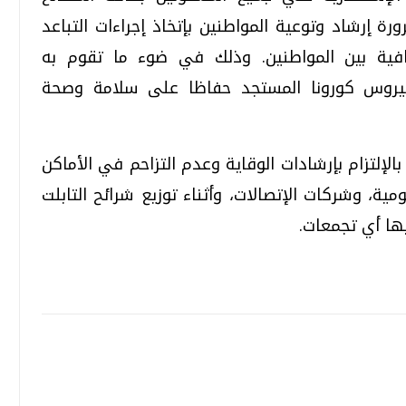
رة إرشاد وتوعية المواطنين بإتخاذ إجراءات التباعد
ية بين المواطنين. وذلك في ضوء ما تقوم به
فيروس كورونا المستجد حفاظا على سلامة وصحة
تحقيقات وحوارات
تحقيقات وحوارات
إلتزام بإرشادات الوقاية وعدم التزاحم في الأماكن
مية، وشركات الإتصالات، وأثناء توزيع شرائح التابلت
بها أي تجمعات.
قمي.. تقنيات واعدة
دليلك للتنسيق الجامعي .. تساؤلات
وإجابات
السبت، 01 اغسطس 2026 10:25 ص