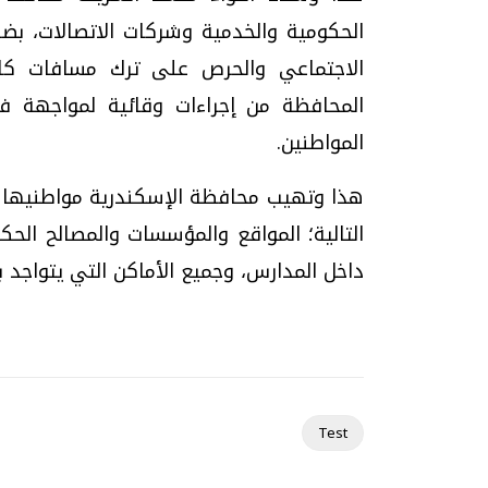
الحكومية والخدمية وشركات الاتصالات، بضرو
الاجتماعي والحرص على ترك مسافات كاف
المحافظة من إجراءات وقائية لمواجهة 
تحقيقات وحوارات
المواطنين.
هذا وتهيب محافظة الإسكندرية مواطنيها بال
التالية؛ المواقع والمؤسسات والمصالح الحكو
داخل المدارس، وجميع الأماكن التي يتواجد 
موجات الطقس الساخنة.. لماذا تحدث وكيف
فيديو.. الإعلام الر
نواجهها؟
وتحديات هائلة
الخميس، 23 يوليو 2026 05:18 م
الخميس، 30 يوليو 2026 01:09 م
Test